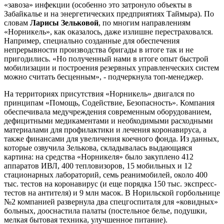
«завоза» инфекции (особенно это затронуло объекты в
Забайкалье и на энергетических предприятиях Таймыра). По
словам
Ларисы Зельковой
, по многим направлениям
«Норникель», как оказалось, даже излишне перестраховался.
Например, специально созданные для обеспечения
непрерывности производства бригады в итоге так и не
пригодились. «Но полученный нами в итоге опыт быстрой
мобилизации и построения резервных управленческих систем
можно считать бесценным», - подчеркнула топ-менеджер.
На территориях присутствия «Норникель» двигался по
принципам «Помощь, Содействие, Безопасность». Компания
обеспечивала медучреждения современным оборудованием,
дефицитными медикаментами и необходимыми расходными
материалами для профилактики и лечения коронавируса, а
также финансами для увеличения коечного фонда. Из данных,
которые озвучила Зелькова, складывалась выдающаяся
картина: на средства «Норникеля» было закуплено 412
аппаратов ИВЛ, 400 тепловизоров, 15 мобильных и 12
стационарных лабораторий, семь реанимобилей, около 400
тыс. тестов на коронавирус (и еще порядка 150 тыс. экспресс-
тестов на антителя) и 9 млн масок. В Норильской горбольнице
№2 компанией развернула два спецгоспиталя для «ковидных»
больных, дооснастила палаты (постельное белье, подушки,
мелкая бытовая техника, улучшенное питание).