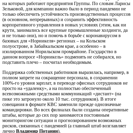
на которых работают предприятия Группы. По словам Ларисы
Зельковой, для компании важно было в период пандемии не
только обеспечить устойчивость производственных процессов
(в основном, непрерывных) и сохранить эффективность
корпоративного управления в новых условиях (этим, как ни
крути, занимались все крупные промышленные холдинги, да
и не только они), но и помочь в борьбе с коронавирусом в
базовых для «Норникеля» регионах – на Кольском
полуострове, в Забайкальском крае, а особенно – в
изолированном Норильском промрайоне. Государство в
данном вопросе «Норникель» подменять не собирался, но
подставить плечо – посчитал необходимым.
Поддержка собственных работников выразилась, например, в
полном запрете на сокращение персонала, в сохранении
100%-го уровня зарплат, в переводе офисных сотрудников не
просто на «удаленку», а на полностью обеспеченный
всевозможными средствами коммуникаций «дистант» (на
пике это затронуло около 10 тыс. сотрудников). В итоге
совещания в формате КВС заменили прежде однозначные
командировки. Во всех филиалах были созданы оперативные
штабы, которые до сих пор занимаются постоянным
мониторингом ситуации и прогнозированием возможных
рисков, связанных с пандемией (а главный штаб возглавляет
лично
Владимир Потанин
).