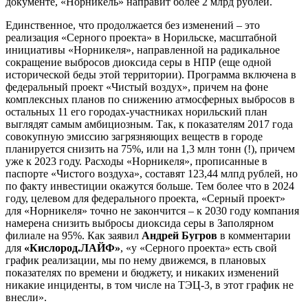
документе, «Норникель» направит более 2 млрд рублей.
Единственное, что продолжается без изменений – это
реализация «Серного проекта» в Норильске, масштабной
инициативы «Норникеля», направленной на радикальное
сокращение выбросов диоксида серы в НПР (еще одной
исторической беды этой территории). Программа включена в
федеральный проект «Чистый воздух», причем на фоне
комплексных планов по снижению атмосферных выбросов в
остальных 11 его городах-участниках норильский план
выглядят самым амбициозным. Так, к показателям 2017 года
совокупную эмиссию загрязняющих веществ в городе
планируется снизить на 75%, или на 1,3 млн тонн (!), причем
уже к 2023 году. Расходы «Норникеля», прописанные в
паспорте «Чистого воздуха», составят 123,44 млпд рублей, но
по факту инвестиции окажутся больше. Тем более что в 2024
году, целевом для федерального проекта, «Серный проект»
для «Норникеля» точно не закончится – к 2030 году компания
намерена снизить выбросы диоксида серы в Заполярном
филиале на 95%. Как заявил
Андрей Бугров
в комментарии
для
«Кислород.ЛАЙФ»
, «у «Серного проекта» есть свой
график реализации, мы по нему движемся, в плановых
показателях по времени и бюджету, и никаких изменений
никакие инциденты, в том числе на ТЭЦ-3, в этот график не
внесли».