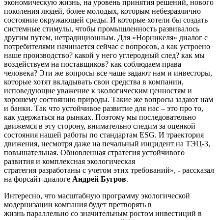
экономическую жизнь, на уровень принятия решений, нового
поколения людей, более молодых, которым небезразлично
состояние окружающей среды. И которые хотели бы создать
системные стимулы, чтобы промышленность развивалось
другим путем, нетрадиционным. Для «Норникеля» диалог с
потребителями начинается сейчас с вопросов, а как устроено
наше производство? какой у него углеродный след? как мы
воздействуем на поставщиков? как соблюдаем права
человека? Эти же вопросы все чаще задают нам и инвесторы,
которые хотят вкладывать свои средства в компании,
исповедующие уважение к экологическим ценностям и
хорошему состоянию природы. Такие же вопросы задают нам
и банки. Так что устойчивое развитие для нас – это про то,
как удержаться на рынках. Поэтому мы последовательно
движемся в эту сторону, внимательно следим за оценкой
состояния нашей работы по стандартам ESG. И траектория
движения, несмотря даже на печальный инцидент на ТЭЦ-3,
повышательная. Обновленная стратегия устойчивого
развития и комплексная экологическая
стратегия разработаны с учетом этих требований», - рассказал
на форсайт-диалоге
Андрей Бугров
.
Интересно, что масштабную программу экологической
модернизации компания будет претворять в
жизнь параллельно со значительным ростом инвестиций в