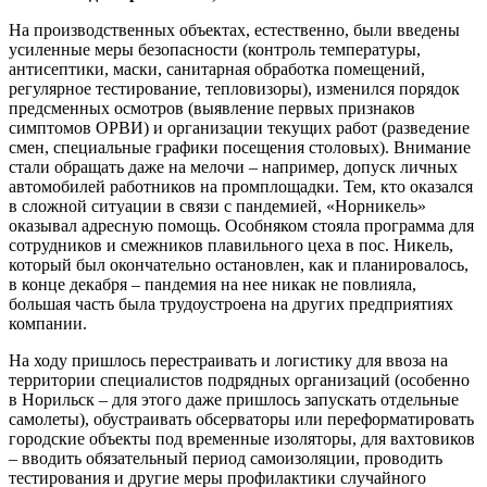
На производственных объектах, естественно, были введены
усиленные меры безопасности (контроль температуры,
антисептики, маски, санитарная обработка помещений,
регулярное тестирование, тепловизоры), изменился порядок
предсменных осмотров (выявление первых признаков
симптомов ОРВИ) и организации текущих работ (разведение
смен, специальные графики посещения столовых). Внимание
стали обращать даже на мелочи – например, допуск личных
автомобилей работников на промплощадки. Тем, кто оказался
в сложной ситуации в связи с пандемией, «Норникель»
оказывал адресную помощь. Особняком стояла программа для
сотрудников и смежников плавильного цеха в пос. Никель,
который был окончательно остановлен, как и планировалось,
в конце декабря – пандемия на нее никак не повлияла,
большая часть была трудоустроена на других предприятиях
компании.
На ходу пришлось перестраивать и логистику для ввоза на
территории специалистов подрядных организаций (особенно
в Норильск – для этого даже пришлось запускать отдельные
самолеты), обустраивать обсерваторы или переформатировать
городские объекты под временные изоляторы, для вахтовиков
– вводить обязательный период самоизоляции, проводить
тестирования и другие меры профилактики случайного