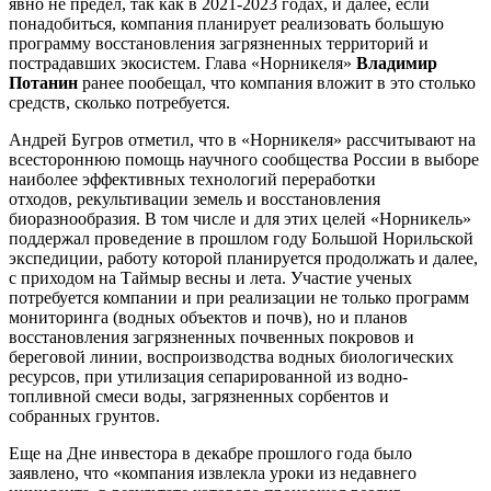
явно не предел, так как в 2021-2023 годах, и далее, если
понадобиться, компания планирует реализовать большую
программу восстановления загрязненных территорий и
пострадавших экосистем. Глава «Норникеля»
Владимир
Потанин
ранее пообещал, что компания вложит в это столько
средств, сколько потребуется.
Андрей Бугров отметил, что в «Норникеля» рассчитывают на
всестороннюю помощь научного сообщества России в выборе
наиболее эффективных технологий переработки
отходов, рекультивации земель и восстановления
биоразнообразия. В том числе и для этих целей «Норникель»
поддержал проведение в прошлом году Большой Норильской
экспедиции, работу которой планируется продолжать и далее,
с приходом на Таймыр весны и лета. Участие ученых
потребуется компании и при реализации не только программ
мониторинга (водных объектов и почв), но и планов
восстановления загрязненных почвенных покровов и
береговой линии, воспроизводства водных биологических
ресурсов, при утилизация сепарированной из водно-
топливной смеси воды, загрязненных сорбентов и
собранных грунтов.
Еще на Дне инвестора в декабре прошлого года было
заявлено, что «компания извлекла уроки из недавнего