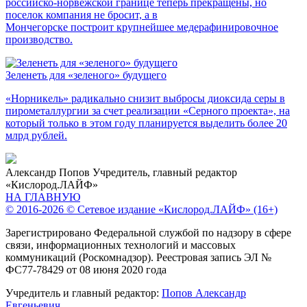
российско-норвежской границе теперь прекращены, но
поселок компания не бросит, а в
Мончегорске построит крупнейшее медерафинировочное
производство.
Зеленеть для «зеленого» будущего
«Норникель» радикально снизит выбросы диоксида серы в
пирометаллургии за счет реализации «Серного проекта», на
который только в этом году планируется выделить более 20
млрд рублей.
Александр Попов
Учредитель, главный редактор
«Кислород.ЛАЙФ»
НА ГЛАВНУЮ
© 2016-2026 © Сетевое издание «Кислород.ЛАЙФ» (16+)
Зарегистрировано Федеральной службой по надзору в сфере
связи, информационных технологий и массовых
коммуникаций (Роскомнадзор). Реестровая запись ЭЛ №
ФС77-78429 от 08 июня 2020 года
Учредитель и главный редактор:
Попов Александр
Евгеньевич