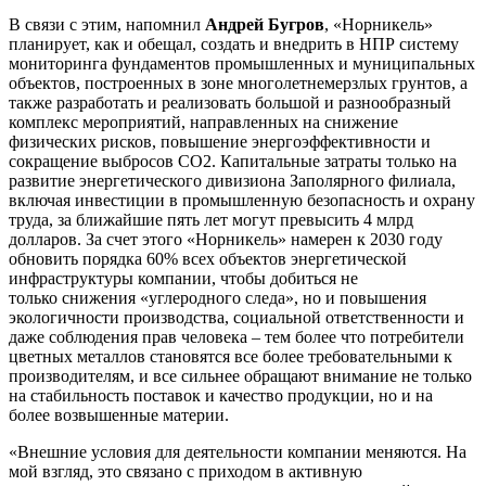
В связи с этим, напомнил
Андрей Бугров
, «Норникель»
планирует, как и обещал, создать и внедрить в НПР систему
мониторинга фундаментов промышленных и муниципальных
объектов, построенных в зоне многолетнемерзлых грунтов, а
также разработать и реализовать большой и разнообразный
комплекс мероприятий, направленных на снижение
физических рисков, повышение энергоэффективности и
сокращение выбросов CО2. Капитальные затраты только на
развитие энергетического дивизиона Заполярного филиала,
включая инвестиции в промышленную безопасность и охрану
труда, за ближайшие пять лет могут превысить 4 млрд
долларов. За счет этого «Норникель» намерен к 2030 году
обновить порядка 60% всех объектов энергетической
инфраструктуры компании, чтобы добиться не
только снижения «углеродного следа», но и повышения
экологичности производства, социальной ответственности и
даже соблюдения прав человека – тем более что потребители
цветных металлов становятся все более требовательными к
производителям, и все сильнее обращают внимание не только
на стабильность поставок и качество продукции, но и на
более возвышенные материи.
«Внешние условия для деятельности компании меняются. На
мой взгляд, это связано с приходом в активную