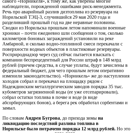
самого «Норникеля», к тому же, как уверены многие
наблюдатели, порожденной ошибками риск-менеджмента.
Речь про аварийный разлив дизтоплива из резервуара на
Норильской ТЭЦ-3, случившийся 29 мая 2020 года и
разделивший прошлый год на две неравные половины.
Сводки из Норильска прошлым летом напоминали военные
хроники – почти ежедневно шли сообщения о том, сколько
километров боновых заграждений установили на реке
Амбарной, и сколько водно-топливной смеси перекачали с
поверхности водных объектов в пластиковые резервуары.
Росприроднадзор через суд сейчас пытается взыскать с
компании беспрецедентный для России штраф в 148 млрд
рублей (причем средства, в случае уплаты, будут зачислены в
федеральный бюджет, для чего прошлым летом оперативно
изменили законодательство). «Норникель» же до наступления
холодов собрал и перекачал на площадку рядом с
Надеждинским металлургическим заводов порядка 35 тыс.
кубометров загрязненной воды (ее уже отсепарировали),
собрал остатки топлива в почве и воде (в виде
абсорбирующих бонов), а берега рек обработал сорбентами и
замыл.
По словам
Андрея Бугрова
, до прихода зимы
на
ликвидацию последствий разлива топлива в
Норильске
было потрачено порядка 12 млрд рублей.
Но это