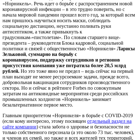
«Норникель». Речь идет о борьбе с распространением новой
коронавирусной инфекции – в это трудно поверить, но с
начала мировой пандемии прошел всего год, за который всем
нам пришлось научиться носить маски, соблюдать
социальную дистанцию, неустанно поливать руки
антисептиком, а также привыкнуть к
градусникам-«пистолетам». По словам старшего вице-
президента – руководителя Блока кадровой, социальной
политики и связей с общественностью «Норникеля»
Ларисы
Зельковой
,
суммарно на борьбу с
коронавирусом, поддержку сотрудников и регионов
присутствия компания уже потратила более 20,5 млрд
рублей.
Но это тоже явно не предел – ведь сейчас на первый
план выходят не менее ресурсоемкие задачи, прежде всего,
добровольная вакцинация сотрудников производственного
сектора. Но и сейчас в рейтинге Forbes по совокупным
затратам на антиковидные мероприятия среди российских
промышленных холдингов «Норникель» занимает
безальтернативное первое место.
Главным приоритетом «Норникеля» в борьбе с COVID-2019
(если кому интересно, этому посвящен
отдельный раздел на
сайте компании
) стала забота о здоровье и безопасности не
только собственного персонала (а это около 73 тыс. человек),
и членов их семей, но также и всех жителей тех территорий,