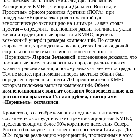
независимая экспертная комиссия, организованная
Ассоциацией КМНС, Сибири и Дальнего Востока, и
Проектным офисом развития Арктики (ПОРА), при
поддержке «Норникеля» провела масштабную
этнологическую экспедицию на Таймыре. Задача стояла
простая – определить, как повлиял разлив топлива на уклад
жизни и традиционные промыслы КМНС, оценить
возможный ущерб и размеры компенсаций. По словам
старшего вице-президента – руководителя Блока кадровой,
социальной политики и связей с общественностью
«Норникеля»
Ларисы Зельковой
, исследование доказало, что
постоянные поселения коренных народов располагаются
вдали от района аварии, а потому никак от нее не пострадали.
Тем не менее, при помощи лидеров местных общин был
определен перечень из почти 700 представителей КМНС,
которым положена выплата компенсаций.
Объем
компенсационных выплат составил беспрецедентные для
российской практики 175 млн рублей, с которыми
«Норникель» согласился.
Кроме того, в сентябре компания подписала пятилетнее
соглашение о сотрудничестве с тремя ассоциациями КМНС,
представляющими более 90% коренного населения Севера
России и большую часть коренного населения Таймыра. До
2024 года на реализацию мероприятий, прописанных в этом