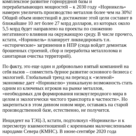
комплексное развитие горнорудной базы и
перерабатывающих мощностей – к 2030 году «Норникель»
намерен увеличить производство металлов более чем на 30%!
Общий объем инвестиций в достижение этой цели составит в
ближайшие 10 лет более 27 млрд долларов, из которых около
5,5 млрд будет направлено на проекты по снижению
негативного влияния на окружающую среду. В числе прочего,
кстати, «Норникель» планирует ликвидировать т.н.
«исторические» загрязнения в НПР (сюда войдет демонтаж
брошенных строений, сбор и переработка металлолома и
санитарная очистка территорий).
По факту, это еще один и добровольно взятый компанией на
себя вызов – совместить бурное развитие основного бизнеса с
экологией. Глобальный тренд на переход к «зеленой»
экономике дает «Норникелю» уникальную возможность стать
одним из ключевых игроков на рынке металлов,
«необходимых для формирования низкоуглеродного мира в
целом и экологически чистого транспорта в частности». Но
закрепиться в этом дивном новом мире, оставаясь на старой
производственной базе, естественно, не получится.
Инцидент на ТЭЦ-3, кстати, подтолкнул «Норникель» и к
пересмотру взаимоотношений с коренными малочисленными
народами Севера (КМНС). В июне-сентябре 2020 года