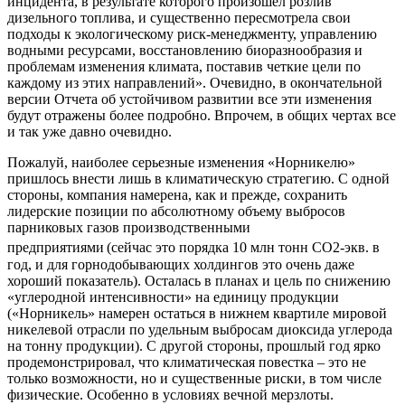
инцидента, в результате которого произошел розлив
дизельного топлива, и существенно пересмотрела свои
подходы к экологическому риск-менеджменту, управлению
водными ресурсами, восстановлению биоразнообразия и
проблемам изменения климата, поставив четкие цели по
каждому из этих направлений». Очевидно, в окончательной
версии Отчета об устойчивом развитии все эти изменения
будут отражены более подробно. Впрочем, в общих чертах все
и так уже давно очевидно.
Пожалуй, наиболее серьезные изменения «Норникелю»
пришлось внести лишь в климатическую стратегию. С одной
стороны, компания намерена, как и прежде, сохранить
лидерские позиции по абсолютному объему выбросов
парниковых газов производственными
предприятиями
(сейчас это порядка 10 млн тонн СО2-экв. в
год, и для горнодобывающих холдингов это очень даже
хороший показатель). Осталась в планах и цель по снижению
«углеродной интенсивности» на единицу продукции
(«Норникель» намерен остаться в нижнем квартиле мировой
никелевой отрасли по удельным выбросам диоксида углерода
на тонну продукции). С другой стороны, прошлый год ярко
продемонстрировал, что климатическая повестка – это не
только возможности, но и существенные риски, в том числе
физические. Особенно в условиях вечной мерзлоты.