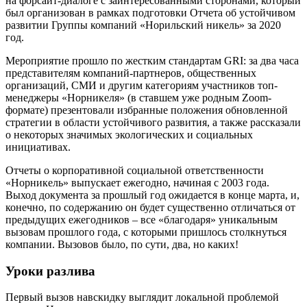
на форсайт-диалоге с заинтересованными сторонами, который
был организован в рамках подготовки Отчета об устойчивом
развитии Группы компаний «Норильский никель» за 2020
год.
Мероприятие прошло по жестким стандартам GRI: за два часа
представителям компаний-партнеров, общественных
организаций, СМИ и другим категориям участников топ-
менеджеры «Норникеля» (в ставшем уже родным Zoom-
формате) презентовали избранные положения обновленной
стратегии в области устойчивого развития, а также рассказали
о некоторых значимых экологических и социальных
инициативах.
Отчеты о корпоративной социальной ответственности
«Норникель» выпускает ежегодно, начиная с 2003 года.
Выход документа за прошлый год ожидается в конце марта, и,
конечно, по содержанию он будет существенно отличаться от
предыдущих ежегодников – все «благодаря» уникальным
вызовам прошлого года, с которыми пришлось столкнуться
компании. Вызовов было, по сути, два, но каких!
Уроки разлива
Первый вызов навскидку выглядит локальной проблемой