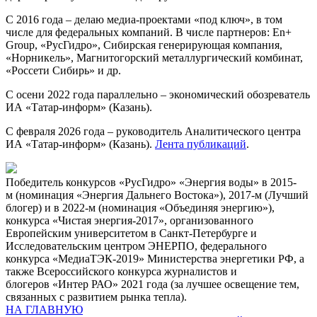
С 2016 года – делаю медиа-проектами «под ключ», в том
числе для федеральных компаний. В числе партнеров: En+
Group, «РусГидро», Сибирская генерирующая компания,
«Норникель», Магнитогорский металлургический комбинат,
«Россети Сибирь» и др.
С осени 2022 года параллельно – экономический обозреватель
ИА «Татар-информ» (Казань).
С февраля 2026 года – руководитель Аналитического центра
ИА «Татар-информ» (Казань).
Лента публикаций
.
Победитель конкурсов «РусГидро» «Энергия воды» в 2015-
м (номинация «Энергия Дальнего Востока»), 2017-м (Лучший
блогер) и в 2022-м (номинация «Объединяя энергию»),
конкурса «Чистая энергия-2017», организованного
Европейским университетом в Санкт-Петербурге и
Исследовательским центром ЭНЕРПО, федерального
конкурса «МедиаТЭК-2019» Министерства энергетики РФ, а
также Всероссийского конкурса журналистов и
блогеров «Интер РАО» 2021 года (за лучшее освещение тем,
связанных с развитием рынка тепла).
НА ГЛАВНУЮ