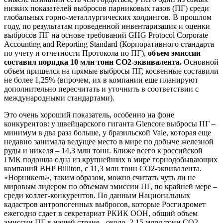
низких показателей выбросов парниковых газов (ПГ) среди
глобальных горно-металлургических холдингов. В прошлом
году, по результатам проведенной инвентаризация и оценки
выбросов ПГ на основе требований GHG Protocol Corporate
Accounting and Reporting Standard (Корпоративного стандарта
по учету и отчетности Протокола по ПГ),
объем эмиссии
составил порядка 10 млн тонн CO2-эквивалента.
Основной
объем пришелся на прямые выбросы ПГ, косвенные составили
не более 1,25% (впрочем, их в компании еще планируют
дополнительно пересчитать и уточнить в соответствии с
международными стандартами).
Это очень хороший показатель, особенно на фоне
конкурентов: у швейцарского гиганта Glencore выбросы ПГ –
минимум в два раза больше, у бразильской Valе, которая еще
недавно занимала ведущее место в мире по добыче железной
руды и никеля – 14,3 млн тонн. Ближе всего к российской
ГМК подошла одна из крупнейших в мире горнодобывающих
компаний BHP Billiton, с 11,3 млн тонн СО2-эквивалента.
«Норникель», таким образом, можно считать чуть ли не
мировым лидером по объемам эмиссии ПГ, по крайней мере –
среди коллег-конкурентов. По данным Национальных
кадастров антропогенных выбросов, которые Росгидромет
ежегодно сдает в секретариат РКИК ООН, общий объем
эмиссии ПГ в нашей стране - около 2,15 млрд тонн СО2-