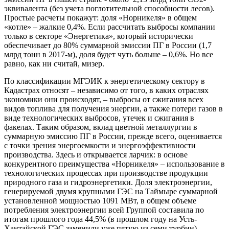
эквивалента (без учета поглотительной способности лесов).
Простые расчеты покажут: доля «Норникеля» в общем
«котле» – жалкие 0,4%. Если рассчитать выбросы компании
только в секторе «Энергетика», который исторически
обеспечивает до 80% суммарной эмиссии ПГ в России (1,7
млрд тонн в 2017-м), доля будет чуть больше – 0,6%. Но все
равно, как ни считай, мизер.
По классификации МГЭИК к энергетическому сектору в
Кадастрах относят – независимо от того, в каких отраслях
экономики они происходят, – выбросы от сжигания всех
видов топлива для получения энергии, а также потери газов в
виде технологических выбросов, утечек и сжигания в
факелах. Таким образом, вклад цветной металлургии в
суммарную эмиссию ПГ в России, прежде всего, оценивается
с точки зрения энергоемкости и энергоэффективности
производства. Здесь и открывается ларчик: в основе
конкурентного преимущества «Норникеля» – использование в
технологических процессах при производстве продукции
природного газа и гидроэнергетики. Доля электроэнергии,
генерируемой двумя крупными ГЭС на Таймыре суммарной
установленной мощностью 1091 МВт, в общем объеме
потребления электроэнергии всей Группой составила по
итогам прошлого года 44,5% (в прошлом году на Усть-
Хантайской ГЭС заменили уже пятую из семи турбин).