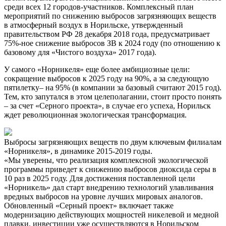
среди всех 12 городов-участников. Комплексный план
мероприятий по снижению выбросов загрязняющих веществ
в атмосферный воздух в Норильске, утвержденный
правительством РФ 28 декабря 2018 года, предусматривает
75%-ное снижение выбросов ЗВ к 2024 году (по отношению к
базовому для «Чистого воздуха» 2017 года).
У самого «Норникеля» еще более амбициозные цели:
сокращение выбросов к 2025 году на 90%, а за следующую
пятилетку– на 95% (в компании за базовый считают 2015 год).
Тем, кто запутался в этом целеполагании, стоит просто понять
– за счет «Серного проекта», в случае его успеха, Норильск
ждет революционная экологическая трансформация.
Выбросы загрязняющих веществ по двум ключевым филиалам
«Норникеля», в динамике 2015-2019 годы.
«Мы уверены, что реализация комплексной экологической
программы приведет к снижению выбросов диоксида серы в
10 раз в 2025 году. Для достижения поставленной цели
«Норникель» дал старт внедрению технологий улавливания
вредных выбросов на уровне лучших мировых аналогов.
Обновленный «Серный проект» включает также
модернизацию действующих мощностей никелевой и медной
плавки, инвестиции уже осуществляются в Норильском