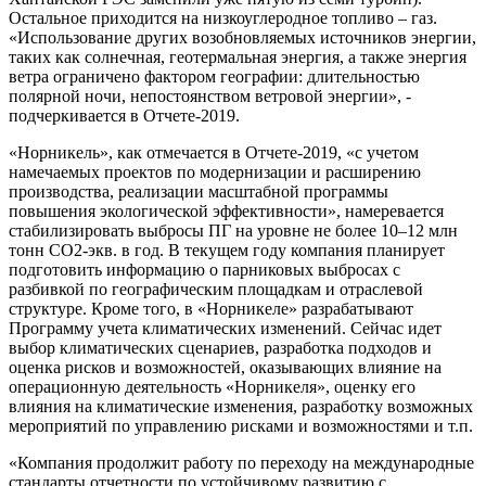
Остальное приходится на низкоуглеродное топливо – газ.
«Использование других возобновляемых источников энергии,
таких как солнечная, геотермальная энергия, а также энергия
ветра ограничено фактором географии: длительностью
полярной ночи, непостоянством ветровой энергии», -
подчеркивается в Отчете-2019.
«Норникель», как отмечается в Отчете-2019, «с учетом
намечаемых проектов по модернизации и расширению
производства, реализации масштабной программы
повышения экологической эффективности», намеревается
стабилизировать выбросы ПГ на уровне не более 10–12 млн
тонн CO2-экв. в год. В текущем году компания планирует
подготовить информацию о парниковых выбросах с
разбивкой по географическим площадкам и отраслевой
структуре. Кроме того, в «Норникеле» разрабатывают
Программу учета климатических изменений. Сейчас идет
выбор климатических сценариев, разработка подходов и
оценка рисков и возможностей, оказывающих влияние на
операционную деятельность «Норникеля», оценку его
влияния на климатические изменения, разработку возможных
мероприятий по управлению рисками и возможностями и т.п.
«Компания продолжит работу по переходу на международные
стандарты отчетности по устойчивому развитию с