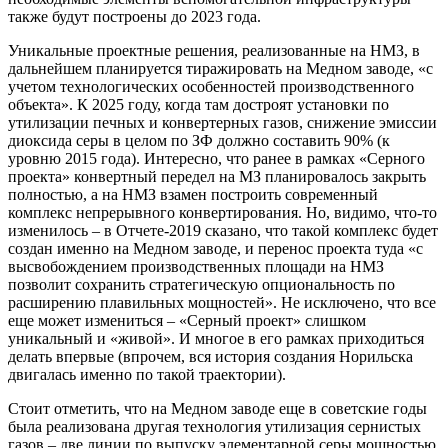
также будут построены до 2023 года.
Уникальные проектные решения, реализованные на НМЗ, в
дальнейшем планируется тиражировать на Медном заводе, «с
учетом технологических особенностей производственного
объекта». К 2025 году, когда там достроят установки по
утилизации печных и конвертерных газов, снижение эмиссии
диоксида серы в целом по ЗФ должно составить 90% (к
уровню 2015 года). Интересно, что ранее в рамках «Серного
проекта» конвертный передел на МЗ планировалось закрыть
полностью, а на НМЗ взамен построить современный
комплекс непрерывного конвертирования. Но, видимо, что-то
изменилось – в Отчете-2019 сказано, что такой комплекс будет
создан именно на Медном заводе, и перенос проекта туда «с
высвобождением производственных площади на НМЗ
позволит сохранить стратегическую опциональность по
расширению плавильных мощностей». Не исключено, что все
еще может измениться – «Серный проект» слишком
уникальный и «живой». И многое в его рамках приходиться
делать впервые (впрочем, вся история создания Норильска
двигалась именно по такой траектории).
Стоит отметить, что на Медном заводе еще в советские годы
была реализована другая технология утилизация сернистых
газов – две линии по выпуску элементарной серы мощностью