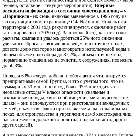
рублей, остальное – текущие мероприятия).
Впервые
раскрыта информация о состоянии хвостохранилищ – у
«Норникеля» их семь
, включая выведенное в 1995 году из
эксплуатации хвостохранилище ОФ №2 в пос. Никель (эта
территория с 2001 года рекультивируется, окончание работ
запланировано на 2030 год). За прошлый год, как показали
расчеты, компании удалось добиться 25%-ного снижения
удельного сброса загрязняющих веществ в сточных водах,
довести долю повторно и многократно используемой воды в
общем объеме водозабора до 87,2%, а объем сточных вод,
нормативно очищенных на очистных сооружениях, повысить
до 56,3%.
Порядка 63% отходов добычи и обогащения утилизируется
предприятиями самой Группы, и это с учетом того, что из
суммарных 39 млн тонн в год более 95% приходится на
неопасные отходы V класса опасности (скальные и
вскрышные породы, хвосты обогащения, металлургические
шлаки – они используются при приготовлении закладочных
смесей, в качестве флюса при плавке металла в плавильных
печах, для строительства и укрепления дамб хвостохранилищ,
насыпи железнодорожного полотна, подсыпки автодорог и
других целей).
А вот выбросы загрязняющих веществ (ЗВ) в целом по Группе