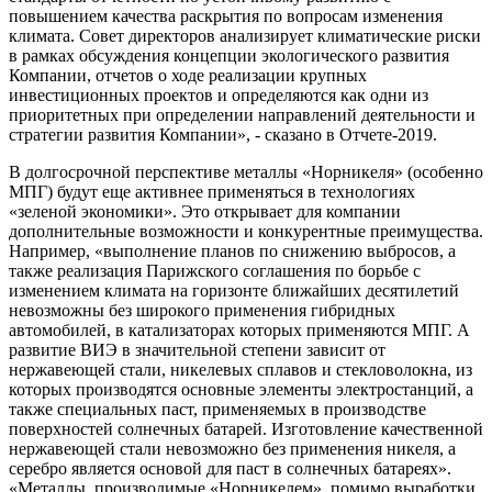
повышением качества раскрытия по вопросам изменения
климата. Совет директоров анализирует климатические риски
в рамках обсуждения концепции экологического развития
Компании, отчетов о ходе реализации крупных
инвестиционных проектов и определяются как одни из
приоритетных при определении направлений деятельности и
стратегии развития Компании», - сказано в Отчете-2019.
В долгосрочной перспективе металлы «Норникеля» (особенно
МПГ) будут еще активнее применяться в технологиях
«зеленой экономики». Это открывает для компании
дополнительные возможности и конкурентные преимущества.
Например, «выполнение планов по снижению выбросов, а
также реализация Парижского соглашения по борьбе с
изменением климата на горизонте ближайших десятилетий
невозможны без широкого применения гибридных
автомобилей, в катализаторах которых применяются МПГ. А
развитие ВИЭ в значительной степени зависит от
нержавеющей стали, никелевых сплавов и стекловолокна, из
которых производятся основные элементы электростанций, а
также специальных паст, применяемых в производстве
поверхностей солнечных батарей. Изготовление качественной
нержавеющей стали невозможно без применения никеля, а
серебро является основой для паст в солнечных батареях».
«Металлы, производимые «Норникелем», помимо выработки