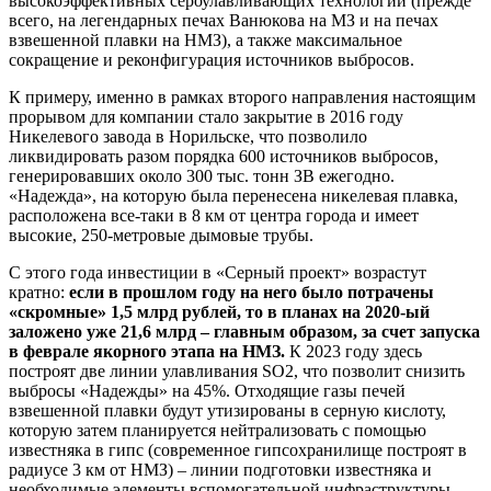
высокоэффективных сероулавливающих технологий (прежде
всего, на легендарных печах Ванюкова на МЗ и на печах
взвешенной плавки на НМЗ), а также максимальное
сокращение и реконфигурация источников выбросов.
К примеру, именно в рамках второго направления настоящим
прорывом для компании стало закрытие в 2016 году
Никелевого завода в Норильске, что позволило
ликвидировать разом порядка 600 источников выбросов,
генерировавших около 300 тыс. тонн ЗВ ежегодно.
«Надежда», на которую была перенесена никелевая плавка,
расположена все-таки в 8 км от центра города и имеет
высокие, 250-метровые дымовые трубы.
С этого года инвестиции в «Серный проект» возрастут
кратно:
если в прошлом году на него было потрачены
«скромные» 1,5 млрд рублей, то в планах на 2020-ый
заложено уже 21,6 млрд – главным образом, за счет запуска
в феврале якорного этапа на НМЗ.
К 2023 году здесь
построят две линии улавливания SO2, что позволит снизить
выбросы «Надежды» на 45%. Отходящие газы печей
взвешенной плавки будут утизированы в серную кислоту,
которую затем планируется нейтрализовать с помощью
известняка в гипс (современное гипсохранилище построят в
радиусе 3 км от НМЗ) – линии подготовки известняка и
необходимые элементы вспомогательной инфраструктуры