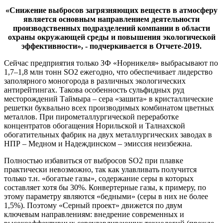
«Снижение выбросов загрязняющих веществ в атмосферу
является основным направлением деятельности
производственных подразделений компании в области
охраны окружающей среды и повышения экологической
эффективности», - подчеркивается в Отчете-2019.
Сейчас предприятия только ЗФ «Норникеля» выбрасывают по
1,7–1,8 млн тонн SO2 ежегодно, что обеспечивает лидерство
заполярного моногорода в различных экологических
антирейтингах. Такова особенность сульфидных руд
месторождений Таймыра – сера «зашита» в кристаллические
решетки буквально всех производимых комбинатом цветных
металлов. При пирометаллургической переработке
концентратов обогащения Норильской и Талнахской
обогатительных фабрик на двух металлургических заводах в
НПР – Медном и Надеждинском – эмиссия неизбежна.
Полностью избавиться от выбросов SO2 при плавке
практически невозможно, так как улавливать получится
только т.н. «богатые газы», содержание серы в которых
составляет хотя бы 30%. Конвертерные газы, к примеру, по
этому параметру являются «бедными» (серы в них не более
1,5%). Поэтому «Серный проект» движется по двум
ключевым направлениям: внедрение современных и