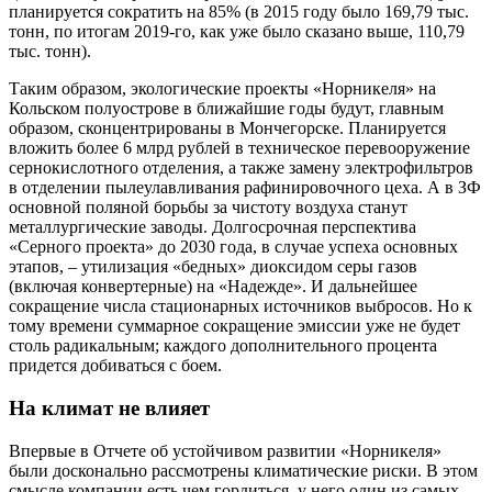
планируется сократить на 85% (в 2015 году было 169,79 тыс.
тонн, по итогам 2019-го, как уже было сказано выше, 110,79
тыс. тонн).
Таким образом, экологические проекты «Норникеля» на
Кольском полуострове в ближайшие годы будут, главным
образом, сконцентрированы в Мончегорске. Планируется
вложить более 6 млрд рублей в техническое перевооружение
сернокислотного отделения, а также замену электрофильтров
в отделении пылеулавливания рафинировочного цеха. А в ЗФ
основной поляной борьбы за чистоту воздуха станут
металлургические заводы. Долгосрочная перспектива
«Серного проекта» до 2030 года, в случае успеха основных
этапов, – утилизация «бедных» диоксидом серы газов
(включая конвертерные) на «Надежде». И дальнейшее
сокращение числа стационарных источников выбросов. Но к
тому времени суммарное сокращение эмиссии уже не будет
столь радикальным; каждого дополнительного процента
придется добиваться с боем.
На климат не влияет
Впервые в Отчете об устойчивом развитии «Норникеля»
были досконально рассмотрены климатические риски. В этом
смысле компании есть чем гордиться, у него один из самых