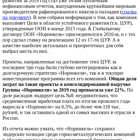
развитии за 2019 год стал уже 16-ым публичным
нефинансовым отчетом, выпущенным крупнейшим мировым
производителем рафинированного никеля и палладия (
ссылка
на документ
). В нем собрана информация о том, как компания
выполняет Цели в области устойчивого развития (т.н. ЦУР),
утвержденные ООН в конце 2015 года. К Глобальному
договору ООН «Норникель» присоединился в 2016-м, и с тех
пор сделал ставку на реализацию 12 из 17-ти ЦУР. А в
качестве наиболее актуальных и приоритетных для себя
выбрал шесть из них.
Проекты, направленные на достижение этих ЦУР, за
последние три года были глубоко интегрированы как в
долгосрочную стратегию «Норникеля», так и в текущие
инвестиционные программы всех его компаний.
Общая доля
затрат на такие проекты в консолидированной выручке
Группы «Норникеля» за 2019 год превысила уже 22%.
По
доле расходов лидирует цель №8; неудивительно, что
среднемесячная заработная плата по итогам прошлого года
выросла в «Норникеле» на 6,5%, до более чем 118 тыс.
рублей, и так оставшись одной из самых высоких в отрасли в
России.
Из отчета можно узнать, что «Норникель» сохранил
лидерские позиции среди горно-металлургических компаний
в области охраны труда и промышленной безопасности.