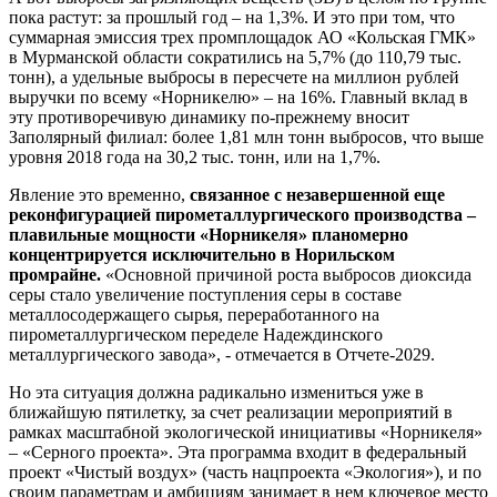
пока растут: за прошлый год – на 1,3%. И это при том, что
суммарная эмиссия трех промплощадок АО «Кольская ГМК»
в Мурманской области сократились на 5,7% (до 110,79 тыс.
тонн), а удельные выбросы в пересчете на миллион рублей
выручки по всему «Норникелю» – на 16%. Главный вклад в
эту противоречивую динамику по-прежнему вносит
Заполярный филиал: более 1,81 млн тонн выбросов, что выше
уровня 2018 года на 30,2 тыс. тонн, или на 1,7%.
Явление это временно,
связанное с незавершенной еще
реконфигурацией пирометаллургического производства –
плавильные мощности «Норникеля» планомерно
концентрируется исключительно в Норильском
промрайне.
«Основной причиной роста выбросов диоксида
серы стало увеличение поступления серы в составе
металлосодержащего сырья, переработанного на
пирометаллургическом переделе Надеждинского
металлургического завода», - отмечается в Отчете-2029.
Но эта ситуация должна радикально измениться уже в
ближайшую пятилетку, за счет реализации мероприятий в
рамках масштабной экологической инициативы «Норникеля»
– «Серного проекта». Эта программа входит в федеральный
проект «Чистый воздух» (часть нацпроекта «Экология»), и по
своим параметрам и амбициям занимает в нем ключевое место