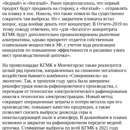
«бедный» и «богатый». Ранее предполагалось, что первый
продукт будут продавать на сторону, а «богатый» – отправлять
на плавку в пос. Никель, что также помогло бы существенно
сократить там выбросы. Но с закрытием плавцеха встал
вопрос, куда вообще девать этот концентрат. В Отчете-2019 по
этому поводу отмечено, что «для «богатого» концентрата
КГМК будут дополнительно проанализированы рыночные
альтернативы, однако приоритет отдается собственным
плавильным мощностям в ЗФ, с учетом хода реализации
инициатив по повышению эффективности и расшивке узких
мест производственной цепочки».
На промплощадке КГМК в Мончегорске также реализуется
целый ряд проектов, направленных на снижение негативного
воздействия бывшего комбината «Североникель» на
экологию. Так, в прошлом году здесь была завершена
реконфигураця никель-рафинировочного производства, с
переходом от технологии электролитического рафинирования
никеля к технологии электроэкстракции. Новый метод
сокращает операционные затраты и потери металла при его
производстве, повышает качество продукции, а также
позволяет снизить выбросы диоксида серы и
никельсодержащей пыли в атмосферу. В дальнейшем в планах
возможно и закрытие на рафинировочном переделе медной
цепочки. Суммарные выбросы по всей КГМК к 2021 году