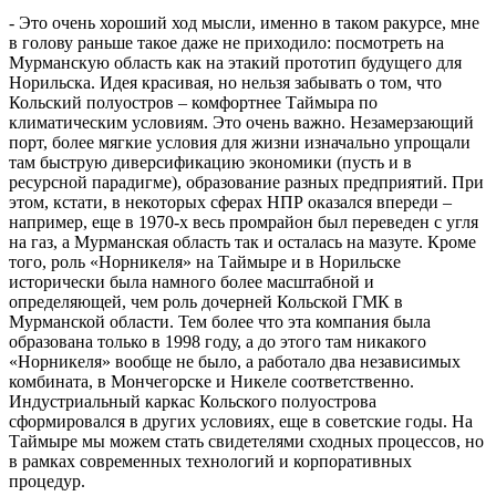
- Это очень хороший ход мысли, именно в таком ракурсе, мне
в голову раньше такое даже не приходило: посмотреть на
Мурманскую область как на этакий прототип будущего для
Норильска. Идея красивая, но нельзя забывать о том, что
Кольский полуостров – комфортнее Таймыра по
климатическим условиям. Это очень важно. Незамерзающий
порт, более мягкие условия для жизни изначально упрощали
там быструю диверсификацию экономики (пусть и в
ресурсной парадигме), образование разных предприятий. При
этом, кстати, в некоторых сферах НПР оказался впереди –
например, еще в 1970-х весь промрайон был переведен с угля
на газ, а Мурманская область так и осталась на мазуте. Кроме
того, роль «Норникеля» на Таймыре и в Норильске
исторически была намного более масштабной и
определяющей, чем роль дочерней Кольской ГМК в
Мурманской области. Тем более что эта компания была
образована только в 1998 году, а до этого там никакого
«Норникеля» вообще не было, а работало два независимых
комбината, в Мончегорске и Никеле соответственно.
Индустриальный каркас Кольского полуострова
сформировался в других условиях, еще в советские годы. На
Таймыре мы можем стать свидетелями сходных процессов, но
в рамках современных технологий и корпоративных
процедур.