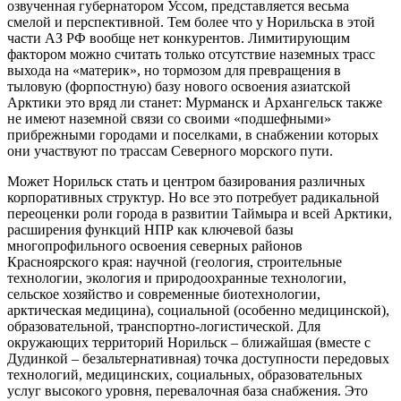
озвученная губернатором Уссом, представляется весьма
смелой и перспективной. Тем более что у Норильска в этой
части АЗ РФ вообще нет конкурентов. Лимитирующим
фактором можно считать только отсутствие наземных трасс
выхода на «материк», но тормозом для превращения в
тыловую (форпостную) базу нового освоения азиатской
Арктики это вряд ли станет: Мурманск и Архангельск также
не имеют наземной связи со своими «подшефными»
прибрежными городами и поселками, в снабжении которых
они участвуют по трассам Северного морского пути.
Может Норильск стать и центром базирования различных
корпоративных структур. Но все это потребует радикальной
переоценки роли города в развитии Таймыра и всей Арктики,
расширения функций НПР как ключевой базы
многопрофильного освоения северных районов
Красноярского края: научной (геология, строительные
технологии, экология и природоохранные технологии,
сельское хозяйство и современные биотехнологии,
арктическая медицина), социальной (особенно медицинской),
образовательной, транспортно-логистической. Для
окружающих территорий Норильск – ближайшая (вместе с
Дудинкой – безальтернативная) точка доступности передовых
технологий, медицинских, социальных, образовательных
услуг высокого уровня, перевалочная база снабжения. Это