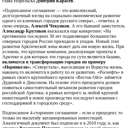
глава Норильска
Дмитрий Карасев
.
«Подписанное соглашение — это комплексный,
долгосрочный взгляд на социально-экономическое развитие
одного из ключевых городов русского севера», - отметил, в
свою очередь,
Алексей Чекунков
. А его бывший заместитель
Александр Крутиков
высказался еще конкретнее: «На
протяжении последних 30 лет подавляющее большинство
северных городов России приходило в упадок. Новый этап
развития Арктической зоны может дать им новую жизнь. При
условии, что крупные компании, реализующие проекты в
Арктике и для которых эти города по сути являются базами,
включатся в трансформацию городов по примеру
«Норникеля».
«Северсталь», высосавшая из Воркуты жизнь,
наконец-то включится в работу по ее развитию. «Роснефть» в
рамках своего крупнейшего проекта «Восток Ойл» займется
Дудинкой и Диксоном. На основе этого прецедента должен
появиться самостоятельный механизм развития городов
российской Арктики, в рамках которого за любой крупной
инвестицией в новое производство последуют вложения с
господдержкой в городскую среду».
Подписанное 4-стороннее соглашение – если и прецедент, то
только по масштабу запланированных инвестиций.
Аналогичный документ был подписан и в 2010 году, и, как