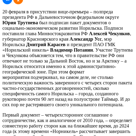
20 февраля в присутствии вице-премьера – полпреда
президента РФ в Дальневосточном федеральном округе
Юрия Трутнева
был подписан пакет документов о
социально-экономическом развитии Норильска. Подписи
поставили глава Минвостокразвития РФ
Алексей Чекунков
,
губернатор Красноярского края
Александр Усс
, мэр
Норильска
Дмитрий Карасев
и президент ПАО ГМК
«Норильский никель»
Владимир Потанин
. Участие Трутнева
и Чекункова объясняется тем, что в правительстве РФ они
отвечают не только за Дальний Восток, но и за Арктику – а
Норильск относится именно к этой административно-
географической зоне. При этом формат
мероприятия подчеркивал, на самом деле, не столько
политическую важность заверенного с четырех сторон пакета
частно-государственных договоренностей, сколько
специфичность самого Норильска – города, созданного
рукотворно почти 90 лет назад на полуострове Таймыр. И до
сих пор не растерявшего своего уникального потенциала.
Первый документ – четырехстороннее соглашение о
сотрудничестве, как и аналогичное от 2010 года, – определяет
совместную работу сторон как на ближайшее время, до 2024
года (к этому времени «Норникель» рассчитывает завершить