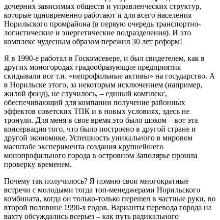
дочерних зависимых обществ и управленческих структур,
которые одновременно работают и для всего населения
Норильского промрайона (в первую очередь транспортно-
логистические и энергетические подразделения). И это
комплекс чудесным образом пережил 30 лет реформ!
Я в 1990-е работал в Госкомсевере, и был свидетелем, как в
других моногородах градообразующие предприятия
скидывали все т.н. «непрофильные активы» на государство. А
в Норильске этого, за некоторым исключением (например,
жилой фонд), не случилось, – единый комплекс,
обеспечивающий для компании получение районных
эффектов советских ТПК и в новых условиях, здесь не
тронули. Для меня в свое время это было шоком – вот эта
консервация того, что было построено в другой стране и
другой экономике. Успешность уникального в мировом
масштабе эксперимента создания крупнейшего
монопрофильного города в островном Заполярье прошла
проверку временем.
Почему так получилось? Я помню свои многократные
встречи с молодыми тогда топ-менеджерами Норильского
комбината, когда он только-только перешел в частные руки, во
второй половине 1990-х годов. Варианты перевода города на
вахту обсуждались всерьез – как путь радикального