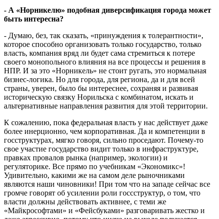
- А «Норникелю» подобная диверсификация города может
быть интересна?
- Думаю, без, так сказать, «принуждения к толерантности»,
которое способно организовать только государство, только
власть, компания вряд ли будет сама стремиться к потере
своего монопольного влияния на все процессы и решения в
НПР. И за это «Норникель» не стоит ругать, это нормальная
бизнес-логика. Но для города, для региона, да и для всей
страны, уверен, было бы интереснее, сохраняя и развивая
историческую связку Норильска с комбинатом, искать и
альтернативные направления развития для этой территории.
К сожалению, пока федеральная власть у нас действует даже
более инерционно, чем корпоративная. Да и компетенции в
госструктурах, мягко говоря, сильно проседают. Почему-то
свое участие государство видит только в инфраструктуре,
правках провалов рынка (например, экологии) и
регуляторике. Все прямо по учебникам «Экономикс»!
Удивительно, какими же на самом деле рыночниками
являются наши чиновники! При том что на западе сейчас все
громче говорят об усилении роли госсструктур, о том, что
власти должны действовать активнее, с теми же
«Майкрософтами» и «Фейсбуками» разговаривать жестко и