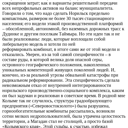
сокращения затрат; как и варианты решительной передачи
всех непрофильных активов на баланс муниципалитета.
Говорили о том, что надо сделать Норильск предельно
компактным, размером не более 30 тысяч стационарного
населения; его видели этакой производственной платформой
– обособленной, автономной, без наземных дорожных трасс к
Дудинке и другим поселкам Таймыра. Но эти идеи так и не
были реализованы: люди, которые воплощали собой
либеральную модель и хотели по ней
реформировать комбинат, в итоге сами же от этой модели и
отказались. Уверен, из-за той самой специфичности – в
составе руды, в которой велика доля опасной серы,
островного географического положения, накопленных
уникальных компетенций живущих поколений людей. И,
конечно, из-за реальной угрозы обвальной катастрофы при
радикальном реформировании. Эта специфичность сделала
невозможным отказ от внутренней интегрированности
норильского производственно-социального комплекса, каким
он был задуман и реализован в советское время. В родной мне
Колыме так не случилось, структура градообразующего
предприятия («Северовостокзолото») была разрушена,
горнообогатительные комбинаты рассыпались, возникли
сотни мелких недропользователей, была утрачена целостность
территории, а Магадан стал не столицей, а просто базой
«Колымского края». Этой судьбы, к счастью, избежал