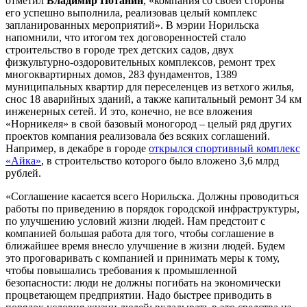
отметил
Владимир Потанин
, «компания со своей стороны
его успешно выполнила, реализовав целый комплекс
запланированных мероприятий». В мэрии Норильска
напомнили, что итогом тех договоренностей стало
строительство в городе трех детских садов, двух
физкультурно-оздоровительных комплексов, ремонт трех
многоквартирных домов, 283 фундаментов, 1389
муниципальных квартир для переселенцев из ветхого жилья,
снос 18 аварийных зданий, а также капитальный ремонт 34 км
инженерных сетей. И это, конечно, не все вложения
«Норникеля» в свой базовый моногород – целый ряд других
проектов компания реализовала без всяких соглашений.
Например, в декабре в городе
открылся
спортивный комплекс
«Айка»
, в строительство которого было вложено 3,6 млрд
рублей.
«Соглашение касается всего Норильска. Должны проводиться
работы по приведению в порядок городской инфраструктуры,
по улучшению условий жизни людей. Нам предстоит с
компанией большая работа для того, чтобы соглашение в
ближайшее время внесло улучшение в жизни людей. Будем
это проговаривать с компанией и принимать меры к тому,
чтобы повышались требования к промышленной
безопасности: люди не должны погибать на экономически
процветающем предприятии. Надо быстрее приводить в