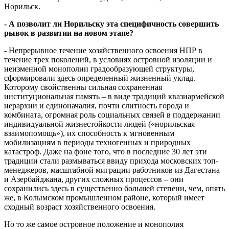
Норильск.
- А позволит ли Норильску эта специфичность совершить
рывок в развитии на новом этапе?
- Непрерывное течение хозяйственного освоения НПР в
течение трех поколений, в условиях островной изоляции и
неизменной монополии градообразующей структуры,
сформировали здесь определенный жизненный уклад.
Которому свойственны сильная сохраненная
институциональная память – в виде традиций квазиармейской
иерархии и единоначалия, почти слитность города и
комбината, огромная роль социальных связей в поддержании
индивидуальной жизнестойкости людей («норильская
взаимопомощь»), их способность к мгновенным
мобилизациям в периоды техногенных и природных
катастроф. Даже на фоне того, что в последние 30 лет эти
традиции стали размываться ввиду прихода московских топ-
менеджеров, масштабной миграции работников из Дагестана
и Азербайджана, других сложных процессов – они
сохранились здесь в существенно большей степени, чем, опять
же, в Колымском промышленном районе, который имеет
сходный возраст хозяйственного освоения.
Но то же самое островное положение и монополия