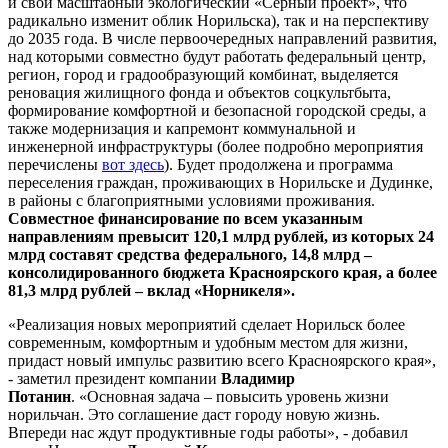
и свой масштабный экологический «Серный проект», что
радикально изменит облик Норильска), так и на перспективу
до 2035 года. В числе первоочередных направлений развития,
над которыми совместно будут работать федеральный центр,
регион, город и градообразующий комбинат, выделяется
реновация жилищного фонда и объектов соцкультбыта,
формирование комфортной и безопасной городской среды, а
также модернизация и капремонт коммунальной и
инженерной инфраструктуры (более подробно мероприятия
перечислены
вот здесь
). Будет продолжена и программа
переселения граждан, проживающих в Норильске и Дудинке,
в районы с благоприятными условиями проживания.
Совместное финансирование по всем указанным
направлениям превысит 120,1 млрд рублей, из которых 24
млрд составят средства федерального, 14,8 млрд –
консолидированного бюджета Красноярского края, а более
81,3 млрд рублей – вклад «Норникеля».
«Реализация новых мероприятий сделает Норильск более
современным, комфортным и удобным местом для жизни,
придаст новый импульс развитию всего Красноярского края»,
- заметил президент компании
Владимир
Потанин
. «Основная задача – повысить уровень жизни
норильчан. Это соглашение даст городу новую жизнь.
Впереди нас ждут продуктивные годы работы», - добавил