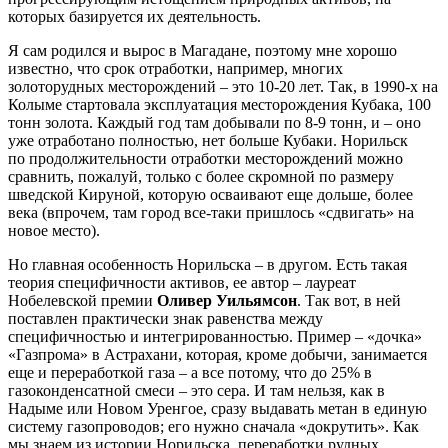
которых базируется их деятельность.
Я сам родился и вырос в Магадане, поэтому мне хорошо
известно, что срок отработки, например, многих
золоторудных месторождений – это 10-20 лет. Так, в 1990-х на
Колыме стартовала эксплуатация месторождения Кубака, 100
тонн золота. Каждый год там добывали по 8-9 тонн, и – оно
уже отработано полностью, нет больше Кубаки. Норильск
по продолжительности отработки месторождений можно
сравнить, пожалуй, только с более скромной по размеру
шведской Кируной, которую осваивают еще дольше, более
века (впрочем, там город все-таки пришлось «сдвигать» на
новое место).
Но главная особенность Норильска – в другом. Есть такая
теория специфичности активов, ее автор – лауреат
Нобелевской премии
Оливер Уильямсон
. Так вот, в ней
поставлен практически знак равенства между
специфичностью и интегрированностью. Пример – «дочка»
«Газпрома» в Астрахани, которая, кроме добычи, занимается
еще и переработкой газа – а все потому, что до 25% в
газоконденсатной смеси – это сера. И там нельзя, как в
Надыме или Новом Уренгое, сразу выдавать метан в единую
систему газопроводов; его нужно сначала «докрутить». Как
мы знаем из истории Норильска, переработки рудных