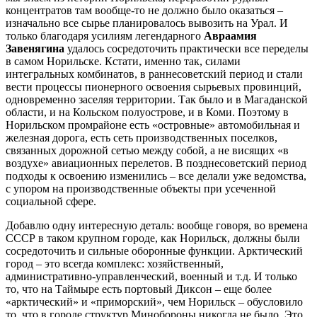
концентратов там вообще-то не должно было оказаться –
изначально все сырье планировалось вывозить на Урал. И
только благодаря усилиям легендарного
Авраамия
Завенягина
удалось сосредоточить практически все переделы
в самом Норильске. Кстати, именно так, силами
интегральных комбинатов, в раннесоветский период и стали
вести процессы пионерного освоения сырьевых провинций,
одновременно заселяя территории. Так было и в Магаданской
области, и на Кольском полуострове, и в Коми. Поэтому в
Норильском промрайоне есть «островные» автомобильная и
железная дорога, есть сеть производственных поселков,
связанных дорожной сетью между собой, а не висящих «в
воздухе» авиационных перелетов. В позднесоветский период
подходы к освоению изменились – все делали уже ведомства,
с упором на производственные объекты при усеченной
социальной сфере.
Добавлю одну интересную деталь: вообще говоря, во времена
СССР в таком крупном городе, как Норильск, должны были
сосредоточить и сильные оборонные функции. Арктический
город – это всегда комплекс: хозяйственный,
административно-управленческий, военный и т.д. И только
то, что на Таймыре есть портовый Диксон – еще более
«арктический» и «приморский», чем Норильск – обусловило
то, что в городе структур Минобороны никогда не было. Это