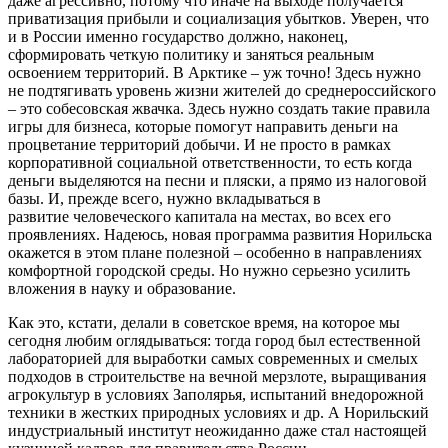
даже агрессивно, потому что иначе на выходе получается
приватизация прибыли и социализация убытков. Уверен, что
и в России именно государство должно, наконец,
сформировать четкую политику и заняться реальным
освоением территорий. В Арктике – уж точно! Здесь нужно
не подтягивать уровень жизни жителей до среднероссийского
– это собесовская жвачка. Здесь нужно создать такие правила
игры для бизнеса, которые помогут направить деньги на
процветание территорий добычи. И не просто в рамках
корпоративной социальной ответственности, то есть когда
деньги выделяются на песни и пляски, а прямо из налоговой
базы. И, прежде всего, нужно вкладываться в
развитие человеческого капитала на местах, во всех его
проявлениях. Надеюсь, новая программа развития Норильска
окажется в этом плане полезной – особенно в направлениях
комфортной городской среды. Но нужно серьезно усилить
вложения в науку и образование.
Как это, кстати, делали в советское время, на которое мы
сегодня любим оглядываться: тогда город был естественной
лабораторией для выработки самых современных и смелых
подходов в строительстве на вечной мерзлоте, выращивания
агрокультур в условиях Заполярья, испытаний внедорожной
техники в жестких природных условиях и др. А Норильский
индустриальный институт неожиданно даже стал настоящей