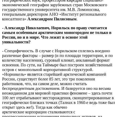
географических наук, профессором кафедры социально-
экономической географии зарубежных стран Московского
государственного университета им. М.В. Ломоносова,
генеральным директором АНО «Институт регионального
консалтинга»
Александром Пилясовым
.
- Александр Николаевич, Норильск по праву считается
самым особенным арктическим моногородом не только в
России, но и в мире. Что лежит в основе этой
уникальности?
- Специфичность. В случае с Норильском сплелись воедино
различные факторы – размер (и по площади территории, и по
количеству населения), суровый климат, анклавный формат
освоения. По сути, на Таймыре был построен хозяйственный
остров с монопольной корпоративной структурой.
«Норникель» является старейшей арктической компанией
России, существует более 85 лет, это три поколения
работников, что, на самом деле, можно считать
беспрецедентным достижением. И базируется оно на весьма
неожиданном для мировой практики феномене – здесь почти
100 лет отрабатывают месторождения, сконцентрированные в
географически близких точках (Талнах в 1960-е ведь тоже был
открыт здесь же!). Тогда как обычно
арктические корпорации сталкиваются с
прогрессирующим истощением природных активов, на