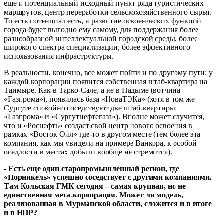
еще и потенциальный исходный пункт ряда туристических
маршрутов, центр переработки сельскохозяйственного сырья.
То есть потенциал есть, и развитие освоенческих функций
города будет выгодно ему самому, для поддержания более
разнообразной интеллектуальной городской среды, более
широкого спектра специализации, более эффективного
использования инфраструктуры.
В реальности, конечно, все может пойти и по другому пути: у
каждой корпорации появится собственная штаб-квартира на
Таймыре. Как в Тарко-Сале, а не в Надыме (вотчина
«Газпрома»), появилась база «НоваТЭКа» (хотя в том же
Сургуте спокойно соседствуют две штаб-квартиры,
«Газпрома» и «Сургутнефтегаза»). Вполне может случится,
что и «Роснефть» создаст свой центр нового освоения в
рамках «Восток Ойл» где-то в другом месте (тем более эта
компания, как мы увидели на примере Ванкора, к особой
оседлости в местах добычи вообще не стремится).
- Есть еще один старопромышленный регион, где
«Норникель» успешно соседствует с другими компаниями.
Там Кольская ГМК сегодня – самая крупная, но не
единственная мега-корпорация. Может ли модель,
реализованная в Мурманской области, сложится и в итоге
и в НПР?