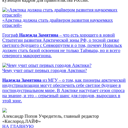
кузницей кадров для правительства России.
«Арктика должна стать драйвером развития наукоемких
отраслей»
Географ
Надежда Замятина
– что есть хорошего в новой
Стратегии развития Арктической зоны РФ, о тесной связке
светлого будущего с Севморпутем и о том, почему Норильск
должен стать базой освоения не только Таймыра, но и всего
северного макрорегиона.
Чему учит опыт первых городов Арктики?
Надежда Замятина
из МГУ – о том, как пионеры арктической
индустриализации могут обеспечить себе светлое будущее в
постиндустриальном мире. В Арктике наступает сезон спроса
на знание, и это – серьезный шанс для городов, выросших в
этой зоне.
Александр Попов
Учредитель, главный редактор
«Кислород.ЛАЙФ»
НА ГЛАВНУЮ