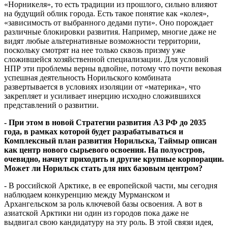
«Норникеля», то есть традиции из прошлого, сильно влияют
на будущий облик города. Есть такое понятие как «колея»,
«зависимость от выбранного дедами пути». Оно порождает
различные блокировки развития. Например, многие даже не
видят любые альтернативные возможности территории,
поскольку смотрят на нее только сквозь призму уже
сложившейся хозяйственной специализации. Для условий
НПР эти проблемы верны вдвойне, потому что почти вековая
успешная деятельность Норильского комбината
развертывается в условиях изоляции от «материка», что
закрепляет и усиливает инерцию исходно сложившихся
представлений о развитии.
- При этом в новой Стратегии развития АЗ РФ до 2035
года, в рамках которой будет разрабатываться и
Комплексный план развития Норильска, Таймыр описан
как центр нового сырьевого освоения. На полуостров,
очевидно, начнут приходить и другие крупные корпорации.
Может ли Норильск стать для них базовым центром?
- В российской Арктике, в ее европейской части, мы сегодня
наблюдаем конкуренцию между Мурманском и
Архангельском за роль ключевой базы освоения. А вот в
азиатской Арктики ни один из городов пока даже не
выдвигал свою кандидатуру на эту роль. В этой связи идея,