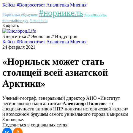
Кейсы
#Вопросответ
Аналитика
Мнения
#норникель
#арктика
#будущее
#промгорода
#чистыйвоздух
#экология
Закрыть
Энергетика // Экология // Индустрия
Кейсы
#Вопросответ
Аналитика
Мнения
24 февраля 2021
«Норильск может стать
столицей всей азиатской
Арктики»
Ученый-географ, генеральный директор АНО «Институт
регионального консалтинга»
Александр Пилясов
– о
специфичности активов НПР, понятии исторической «колеи»
и возможном будущем самого уникального города в мировом
Заполярье.
Поделиться в социальных сетях