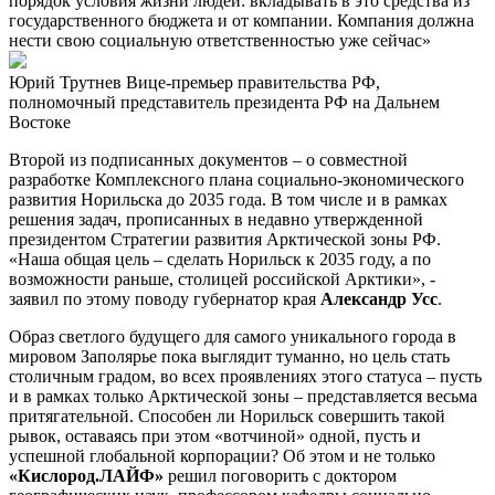
порядок условия жизни людей: вкладывать в это средства из
государственного бюджета и от компании. Компания должна
нести свою социальную ответственностью уже сейчас»
Юрий Трутнев
Вице-премьер правительства РФ,
полномочный представитель президента РФ на Дальнем
Востоке
Второй из подписанных документов – о совместной
разработке Комплексного плана социально-экономического
развития Норильска до 2035 года. В том числе и в рамках
решения задач, прописанных в недавно утвержденной
президентом Стратегии развития Арктической зоны РФ.
«Наша общая цель – сделать Норильск к 2035 году, а по
возможности раньше, столицей российской Арктики», -
заявил по этому поводу губернатор края
Александр Усс
.
Образ светлого будущего для самого уникального города в
мировом Заполярье пока выглядит туманно, но цель стать
столичным градом, во всех проявлениях этого статуса – пусть
и в рамках только Арктической зоны – представляется весьма
притягательной. Способен ли Норильск совершить такой
рывок, оставаясь при этом «вотчиной» одной, пусть и
успешной глобальной корпорации? Об этом и не только
«Кислород.ЛАЙФ»
решил поговорить с доктором