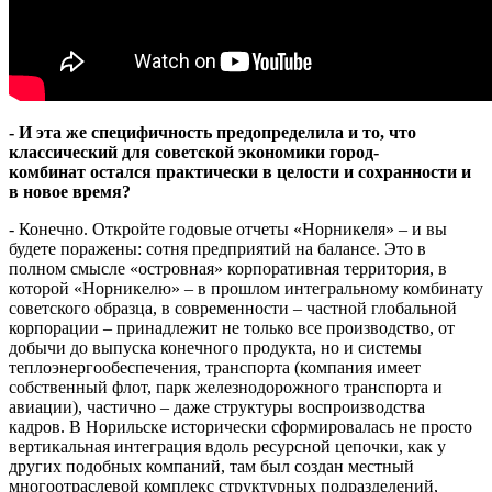
- И эта же специфичность предопределила и то, что
классический для советской экономики
город
-
комбинат
остался практически в целости и сохранности и
в новое время?
- Конечно. Откройте годовые отчеты «Норникеля» – и вы
будете поражены: сотня предприятий на балансе. Это в
полном смысле «островная» корпоративная территория, в
которой «Норникелю» – в прошлом интегральному комбинату
советского образца, в современности – частной глобальной
корпорации – принадлежит не только все производство, от
добычи до выпуска конечного продукта, но и системы
теплоэнергообеспечения, транспорта (компания имеет
собственный флот, парк железнодорожного транспорта и
авиации), частично – даже структуры воспроизводства
кадров. В Норильске исторически сформировалась не просто
вертикальная интеграция вдоль ресурсной цепочки, как у
других подобных компаний, там был создан местный
многоотраслевой комплекс структурных подразделений,