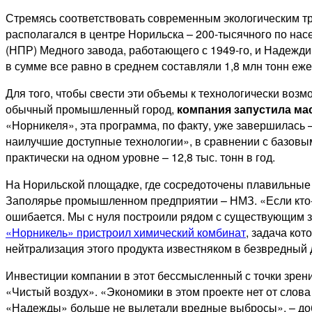
Стремясь соответствовать современным экологическим тр
располагался в центре Норильска – 200-тысячного по н
(НПР) Медного завода, работающего с 1949-го, и Надеждин
в сумме все равно в среднем составляли 1,8 млн тонн еже
Для того, чтобы свести эти объемы к технологически воз
обычный промышленный город,
компания запустила м
«Норникеля», эта программа, по факту, уже завершилась 
наилучшие доступные технологии», в сравнении с базовым
практически на одном уровне – 12,8 тыс. тонн в год.
На Норильской площадке, где сосредоточены плавильные
Заполярье промышленном предприятии – НМЗ. «Если кто-то
ошибается. Мы с нуля построили рядом с существующим з
«Норникель» пристроил химический комбинат
, задача ко
нейтрализация этого продукта известняком в безвредный 
Инвестиции компании в этот бессмысленный с точки зрен
«Чистый воздух». «Экономики в этом проекте нет от слова
«Надежды» больше не вылетали вредные выбросы», – до