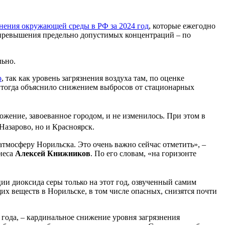
знения окружающей среды в РФ за 2024 год
, которые ежегодно
ты превышения предельно допустимых концентраций – по
льно.
о
, так как уровень загрязнения воздуха там, по оценке
о тогда объяснило снижением выбросов от стационарных
жение, завоеванное городом, и не изменилось. При этом в
Назарово, но и Красноярск.
тмосферу Норильска. Это очень важно сейчас отметить», –
неса
Алексей Книжников
. По его словам, «на горизонте
ии диоксида серы только на этот год, озвученный самим
их веществ в Норильске, в том числе опасных, снизятся почти
года, – кардинальное снижение уровня загрязнения