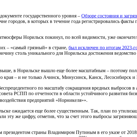
 документе государственного уровня –
Обзоре состояния и загря
речне городов, в которых в течение года регистрировались фак
 атмосферы Норильск покинул, по всей видимости, уже окончате
гих – «самый грязный» в стране,
был исключен по итогам 2023-г
Причину столь уникального для Норильска достижения ведомств
выше, в Норильске вышло еще более масштабным – поэтому поло
о края – и не только Ачинск, Минусинск, Канск, Лесосибирск и 
еспрецедентного по масштабу сокращения вредных выбросов в а
совета РСПП по отчетности в области устойчивого развития биз
 воздействия предприятий «Норникеля»».
ьске ожидается еще более существенным. Так, план по утилизац
и эту же цифру, отметив, что за счет этого выбросы загрязняющ
 президентом страны Владимиром Путиным в его указе от 2018 