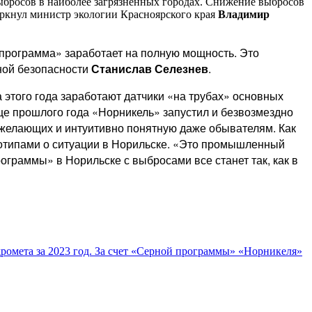
ыбросов в наиболее загрязненных городах. Снижение выбросов
черкнул министр экологии Красноярского края
Владимир
 программа» заработает на полную мощность. Это
ной безопасности
Станислав Селезнев
.
 этого года заработают датчики «на трубах» основных
нце прошлого года «Норникель» запустил и безвозмездно
х желающих и интуитивно понятную даже обывателям. Как
реотипами о ситуации в Норильске. «Это промышленный
ограммы» в Норильске с выбросами все станет так, как в
ромета за 2023 год. За счет «Серной программы» «Норникеля»