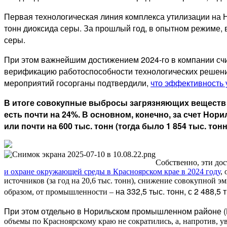
Первая технологическая линия комплекса утилизации на
тонн диоксида серы. За прошлый год, в опытном режиме, в
серы.
При этом важнейшим достижением 2024-го в компании счит
верификацию работоспособности технологических решений
мероприятий госорганы подтвердили,
что эффективность
В итоге совокупные выбросы загрязняющих веществ по 
есть почти на 24%. В основном, конечно, за счет Норил
или почти на 600 тыс. тонн (тогда было 1 854 тыс. тонн
Собственно, эти до
и охране окружающей среды в Красноярском крае в 2024 году
,
источников (за год на 20,6 тыс. тонн), снижение совокупной эми
на 332,5 тыс. тонн, с 2 488,5 
образом, от промышленности –
При этом
отдельно в Норильском промышленном районе (НПР
объемы по Красноярскому краю не сократились, а, напротив, уве