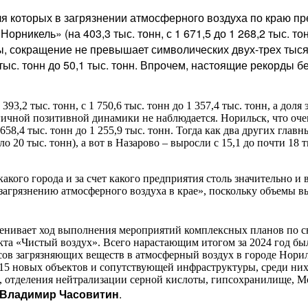
ля которых в загрязнении атмосферного воздуха по краю 
«Норникель» (на 403,3 тыс. тонн, с 1 671,5 до 1 268,2 тыс.
ды, сокращение не превышает символических двух-трех тыся
ыс. тонн до 50,1 тыс. тонн. Впрочем, настоящие рекорды б
93,2 тыс. тонн, с 1 750,6 тыс. тонн до 1 357,4 тыс. тонн, а дол
чной позитивной динамики не наблюдается. Норильск, что оче
658,4 тыс. тонн до 1 255,9 тыс. тонн. Тогда как два других глав
 20 тыс. тонн), а вот в Назарово – выросли с 15,1 до почти 18 
какого города и за счет какого предприятия столь значительно и
 загрязнению атмосферного воздуха в крае», поскольку объемы 
ценивает ход выполнения мероприятий комплексных планов по 
екта «Чистый воздух». Всего нарастающим итогом за 2024 год 
ов загрязняющих веществ в атмосферный воздух в городе Нориль
15 новых объектов и сопутствующей инфраструктуры, среди них:
, отделения нейтрализации серной кислоты, гипсохранилище, Мо
Владимир Часовитин
.