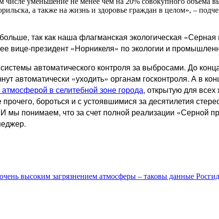
м числе уменьшение не менее чем на 20% совокупного объема в
рильска, а также на жизнь и здоровье граждан в целом», – под
 больше, так как наша флагманская экологическая «Серная
нее вице-президент «Норникеля» по экологии и промышлен
системы автоматического контроля за выбросами. До конца
нут автоматически «уходить» органам госконтроля. А в ко
 атмосферой в селитебной зоне города
, открытую для все
е прочего, бороться и с устоявшимися за десятилетия сте
 И мы понимаем, что за счет полной реализации «Серной пр
неджер.
 очень высоким загрязнением атмосферы – таковы данные Росгид