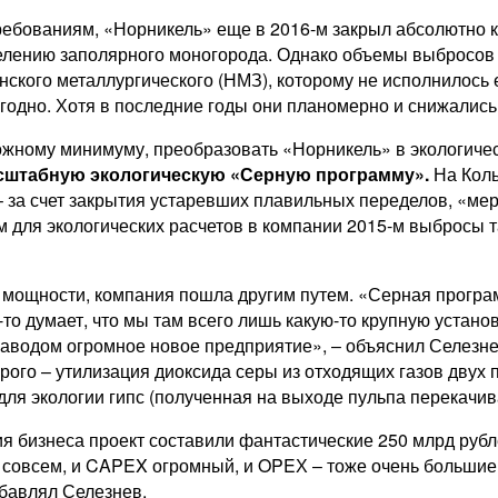
ебованиям, «Норникель» еще в 2016-м закрыл абсолютно 
аселению заполярного моногорода. Однако объемы выбросо
ского металлургического (НМЗ), которому не исполнилось е
годно. Хотя в последние годы они планомерно и снижались, 
можному минимуму, преобразовать «Норникель» в экологичес
асштабную экологическую «Серную программу».
На Кол
– за счет закрытия устаревших плавильных переделов, «ме
 для экологических расчетов в компании 2015-м выбросы т
 мощности, компания пошла другим путем. «Серная програ
 думает, что мы там всего лишь какую-то крупную установк
аводом огромное новое предприятие», – объяснил Селезне
торого – утилизация диоксида серы из отходящих газов двух
для экологии гипс (полученная на выходе пульпа перекачи
ия бизнеса проект составили фантастические 250 млрд руб
 совсем, и CAPEX огромный, и OPEХ – тоже очень большие д
бавлял Селезнев.