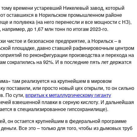
к тому времени устаревший Никелевый завод, который
в от оставшихся в Норильском промышленном районе
ще и полувека (на него перенесли и все мощности с НЗ),
например, до 1,67 млн тонн по итогам 2023-го.
ки чистое и безопасное предприятие, а Норильск – в
ьской площадке, давно ставшей рафинировочным центром
роприятий по реконфигурации производства и перехода на
ам сократились на 92%. И в последние пять лет держатся
мма» там реализуется на крупнейшем в мировом
у поставили, или просто новый цех открыли, то он сильно
в. По сути,
впритык к металлургическому гиганту
 печей взвешенной плавки в серную кислоту. И дальнейшая
вается в специализированное гипсохранилище).
лей, он остается крупнейшим в федеральной программе
еньги. Все это – только для того, чтобы из дымовых труб