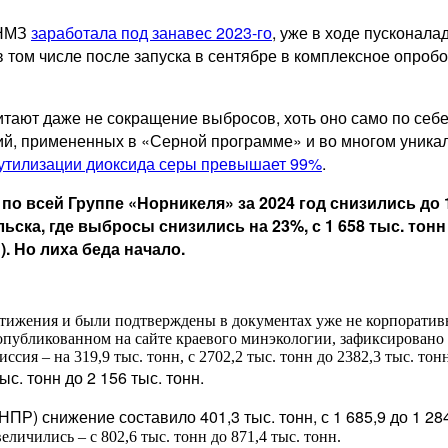
 НМЗ
заработала под занавес 2023-го
, уже в ходе пусконала
 том числе после запуска в сентябре в комплексное опробо
ают даже не сокращение выбросов, хоть оно само по себе,
, примененных в «Серной программе» и во многом уникал
 утилизации диоксида серы превышает 99%
.
всей Группе «Норникеля» за 2024 год снизились до 1,3 
ьска, где выбросы снизились на 23%, с 1 658 тыс. тонн д
). Но лиха беда начало.
стижения и были подтверждены в документах уже не корпоративно
 опубликованном на сайте краевого минэкологии, зафиксировано 
ссия – на 319,9 тыс. тонн, с 2702,2 тыс. тонн до 2382,3 тыс. то
тыс. тонн до 2 156 тыс. тонн.
) снижение составило 401,3 тыс. тонн, с 1 685,9 до 1 284
личились – с 802,6 тыс. тонн до 871,4 тыс. тонн.