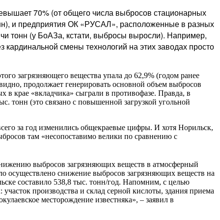
превышает 70% (от общего числа выбросов стационарных
 тонн), и предприятия ОК «РУСАЛ», расположенные в разных
чи тонн (у БоАЗа, кстати, выбросы выросли). Например,
ез кардинальной смены технологий на этих заводах просто
я этого загрязняющего вещества упала до 62,9% (годом ранее
видно, продолжает генерировать основной объем выбросов
ных в крае «вкладчика» сыграли в противофазе. Правда, в
тыс. тонн (это связано с повышенной загрузкой угольной
 всего за год изменились общекраевые цифры. И хотя Норильск,
выбросов там «несопоставимо велики по сравнению с
снижению выбросов загрязняющих веществ в атмосферный
было осуществлено снижение выбросов загрязняющих веществ на
ске составило 538,8 тыс. тонн/год. Напомним, с целью
 участок производства и склад серной кислоты, здания приема
кулаевское месторождение известняка», – заявил в