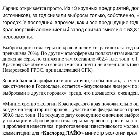
Из 13 крупных предприятий, до
Ларчик открывается просто.
источников), за год снизили выбросы только, собственно, 
городах. У последних, впрочем, как и все предыдущие го
Красноярский алюминиевый завод снизил эмиссию с 53,8 т
невозможны.
Выбросы диоксида серы по краю в целом сократились за год на 3
превышала 70%). По другим атмосферным поллютантам аналоги
диоксида серы, но снижение там составило 402,4 тыс. тонн, с 1 
Красноярске объемы серной эмиссии почти не изменились (около
Назаровской ГРЭС, принадлежащей СГК).
Знаний базовой арифметики достаточно, чтобы понять, за счет 
как отмечено в Госдокладе, остается «безусловным лидером по
выбросами в других городах», тренд, что называется, очевиден.
«Министерство экологии Красноярского края положительно о
воздух на территории городов – участников федерального про
389,8 тыс. тонн. На текущую дату совокупное снижение выброс
утилизации выбросов диоксида серы завершено строительство 
и дробления известняка, приготовления известнякового молока
инистр экологии края
комментарии для
«Кислород.ЛАЙФ»
м