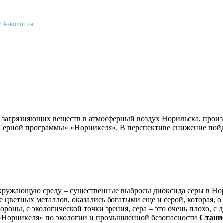
х
#экология
в загрязняющих веществ в атмосферный воздух Норильска, произ
 «Серной программы» «Норникеля». В перспективе снижение пойд
окружающую среду – существенные выбросы диоксида серы в Но
 цветных металлов, оказались богатыми еще и серой, которая, о
роны, с экологической точки зрения, сера – это очень плохо, с
«Норникеля» по экологии и промышленной безопасности
Стани