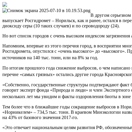
В другом серьезном
выпускает Росгидромет – Норильск, как и ранее, остался в пе
диоксиду серы (10 таких случаев) и по сероводороду (24).
Но вот список городов с очень высоким индексом загрязнения
Напомним, впервые из этого перечня город, в восприятии мно
Росгидромета, опустился с «очень высокого» до «высокого». 
источников на 140 тыс. тонн, или на 8% за год.
По итогам прошлого года снижение выбросов, о чем написано 
перечне «самых грязных» остались другие города Красноярског
«Собственно, государственные структуры подтверждают факт б
говорит эксперт фонда «Природа и люди» и член Экспертного 
нескольких лет мы увидим и факты оздоровления биоты в зоне
Тем более что в ближайшие годы сокращение выбросов в Норил
«Норникелем» – 734,5 тыс. тонн. В краевом Минэкологии назвал
на 43% от базового значения 2017-го.
«Это отвечает национальным целям развития РФ, обозначенным