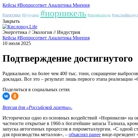
Кейсы
#Вопросответ
Аналитика
Мнения
#норникель
#арктика
#будущее
#промгорода
#чистыйвозду
Закрыть
Энергетика // Экология // Индустрия
Кейсы
#Вопросответ
Аналитика
Мнения
10 июля 2025
Подтверждение достигнутого
Радикальное, на более чем 400 тыс. тонн, сокращение выбросо
докладах. Все это – результат лишь первого этапа реализации
Поделиться в социальных сетях
Версия для «Российской газе
ты
».
Исторически одно из основных воздействий «Норникеля» на 
частности открытые в 1960-х богатейшие запасы Талнаха, кроме
запуска автогенных процессов в пирометаллургии. «С одной сто
для производства металлов», –
объяснял ранее
вице-президент 