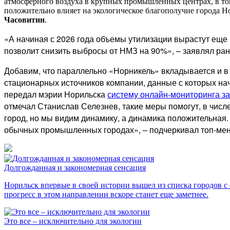
атмосферного воздуха в крупных промышленных центрах, в то
положительно влияет на экологическое благополучие города Но
Часовитин
.
«А начиная с 2026 года объемы утилизации вырастут еще
позволит снизить выбросы от НМЗ на 90%», – заявлял ра
Добавим, что параллельно «Норникель» вкладывается и в 
стационарных источников компании, данные с которых нач
передал мэрии Норильска
систему онлайн-мониторинга за
отмечал Станислав Селезнев, такие меры помогут, в числ
город, но мы видим динамику, а динамика положительная.
обычных промышленных городах», – подчеркивал топ-ме
Долгожданная и закономерная сенсация
Норильск впервые в своей истории вышел из списка городов с
прогресс в этом направлении вскоре станет еще заметнее.
Это все – исключительно для экологии