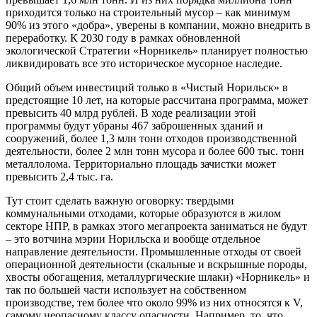
приходится только на строительный мусор – как минимум
90% из этого «добра», уверены в компании, можно внедрить в
переработку. К 2030 году в рамках обновленной
экологической Стратегии «Норникель» планирует полностью
ликвидировать все это историческое мусорное наследие.
Общий объем инвестиций только в «Чистый Норильск» в
предстоящие 10 лет, на которые рассчитана программа, может
превысить 40 млрд рублей. В ходе реализации этой
программы будут убраны 467 заброшенных зданий и
сооружений, более 1,3 млн тонн отходов производственной
деятельности, более 2 млн тонн мусора и более 600 тыс. тонн
металлолома. Территориально площадь зачистки может
превысить 2,4 тыс. га.
Тут стоит сделать важную оговорку: твердыми
коммунальными отходами, которые образуются в жилом
секторе НПР, в рамках этого мегапроекта заниматься не будут
– это вотчина мэрии Норильска и вообще отдельное
направление деятельности. Промышленные отходы от своей
операционной деятельности (скальные и вскрышные породы,
хвосты обогащения, металлургические шлаки) «Норникель» и
так по большей части использует на собственном
производстве, тем более что около 99% из них относятся к V,
самому неопасному классу опасности. Например, то, что