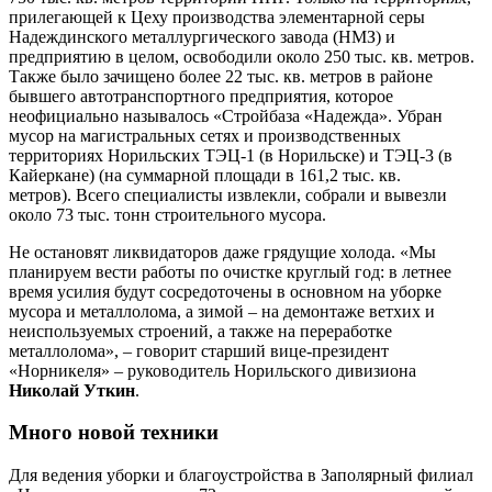
прилегающей к Цеху производства элементарной серы
Надеждинского металлургического завода (НМЗ) и
предприятию в целом, освободили около 250 тыс. кв. метров.
Также было зачищено более 22 тыс. кв. метров в районе
бывшего автотранспортного предприятия, которое
неофициально называлось «Стройбаза «Надежда». Убран
мусор на магистральных сетях и производственных
территориях Норильских ТЭЦ-1 (в Норильске) и ТЭЦ-3 (в
Кайеркане) (на суммарной площади в 161,2 тыс. кв.
метров). Всего специалисты извлекли, собрали и вывезли
около 73 тыс. тонн строительного мусора.
Не остановят ликвидаторов даже грядущие холода. «Мы
планируем вести работы по очистке круглый год: в летнее
время усилия будут сосредоточены в основном на уборке
мусора и металлолома, а зимой – на демонтаже ветхих и
неиспользуемых строений, а также на переработке
металлолома», – говорит старший вице-президент
«Норникеля» – руководитель Норильского дивизиона
Николай Уткин
.
Много новой техники
Для ведения уборки и благоустройства в Заполярный филиал