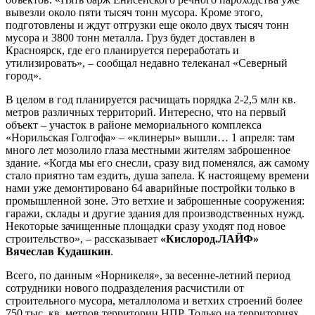
вывезли около пяти тысяч тонн мусора. Кроме этого,
подготовлены и ждут отгрузки еще около двух тысяч тонн
мусора и 3800 тонн металла. Груз будет доставлен в
Красноярск, где его планируется переработать и
утилизировать», – сообщал недавно телеканал «Северный
город».
В целом в год планируется расчищать порядка 2-2,5 млн кв.
метров различных территорий. Интересно, что на первый
объект – участок в районе мемориального комплекса
«Норильская Голгофа» – «клинеры» вышли… 1 апреля: там
много лет мозолило глаза местными жителям заброшенное
здание. «Когда мы его снесли, сразу вид поменялся, аж самому
стало приятно там ездить, душа запела. К настоящему времени
нами уже демонтировано 64 аварийные постройки только в
промышленной зоне. Это ветхие и заброшенные сооружения:
гаражи, склады и другие здания для производственных нужд.
Некоторые зачищенные площадки сразу уходят под новое
строительство», – рассказывает
«Кислород.ЛАЙФ»
Вячеслав Кудашкин
.
Всего, по данным «Норникеля», за весенне-летний период
сотрудники нового подразделения расчистили от
строительного мусора, металлолома и ветхих строений более
750 тыс. кв. метров территории НПР. Только на территориях,