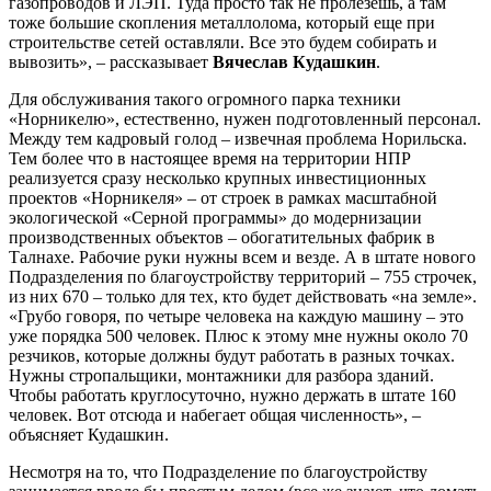
газопроводов и ЛЭП. Туда просто так не пролезешь, а там
тоже большие скопления металлолома, который еще при
строительстве сетей оставляли. Все это будем собирать и
вывозить», – рассказывает
Вячеслав Кудашкин
.
Для обслуживания такого огромного парка техники
«Норникелю», естественно, нужен подготовленный персонал.
Между тем кадровый голод – извечная проблема Норильска.
Тем более что в настоящее время на территории НПР
реализуется сразу несколько крупных инвестиционных
проектов «Норникеля» – от строек в рамках масштабной
экологической «Серной программы» до модернизации
производственных объектов – обогатительных фабрик в
Талнахе. Рабочие руки нужны всем и везде. А в штате нового
Подразделения по благоустройству территорий – 755 строчек,
из них 670 – только для тех, кто будет действовать «на земле».
«Грубо говоря, по четыре человека на каждую машину – это
уже порядка 500 человек. Плюс к этому мне нужны около 70
резчиков, которые должны будут работать в разных точках.
Нужны стропальщики, монтажники для разбора зданий.
Чтобы работать круглосуточно, нужно держать в штате 160
человек. Вот отсюда и набегает общая численность», –
объясняет Кудашкин.
Несмотря на то, что Подразделение по благоустройству