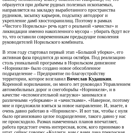
образуется при добыче рудных полезных ископаемых,
направляется на закладку выработанного пространства
рудников, засыпку карьеров, подсыпку автодорог и
укрепление дамб хвостохранилищ. Поэтому в рамках
«Чистого Норильска» речь идет о реальной «зачистке» и
ликвидации именно накопленного мусора – убирать будут все
то, что оставили современникам предыдущие поколения
руководителей Норильского комбината.
В этом году стартовал первый этап «Большой уборки», его
активная фаза продлится до конца октября. Под реализацию
столь уникальной программы в Норильском дивизионе
«Норникеля» было создано новое обособленное
подразделение – Предприятие по благоустройству
территории, которое возглавил
Вячеслав Кудашкин
.
Коренной норильчанин, он много лет руководил Управлением
автомобильных дорог и снегоборьбы «Норникеля», и в
качестве «вспомогательной нагрузки» занимался и
различными «уборками» и «зачистками». «Наверное, поэтому
мне и предложили взяться за новое направление. И, знаете, я
очень давно работаю в «Норникеле». И вот так, чтобы с нуля
было организовано целое подразделение, такого давно у нас
не происходило. Размах намеченных планов впечатляет,
работа предстоит очень интересная, всем, кого принимаю в
штат, сейчас говорю: «Коллеги, нам с вами дана прекрасная