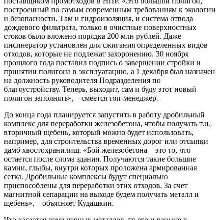
поставщиком промотходов в НПР. «Это большой полигон,
построенный по самым современным требованиям к экологии
и безопасности. Там и гидроизоляция, и система отвода
дождевого фильтрата, только в очистные поверхностных
стоков было вложено порядка 200 млн рублей. Даже
инсинератор установлен для сжигания определенных видов
отходов, которые не подлежат захоронению. 30 ноября
прошлого года поставил подпись о завершении стройки и
принятии полигона в эксплуатацию, а 1 декабря был назначен
на должность руководителя Подразделения по
благоустройству. Теперь, выходит, сам и буду этот новый
полигон заполнять», – смеется топ-менеджер.
До конца года планируется запустить в работу дробильный
комплекс для переработки железобетона, чтобы получать т.н.
вторичный щебень, который можно будет использовать,
например, для строительства временных дорог или отсыпки
дамб хвостохранилищ. «Бой железобетона – это то, что
остается после слома здания. Получаются такие большие
камни, глыбы, внутри которых проложена армированная
сетка. Дробильные комплексы будут специально
приспособлены для переработки этих отходов. За счет
магнитной сепарации на выходе будем получать металл и
щебень», – объясняет Кудашкин.
Что касается лома черных металлов, то его и раньше в