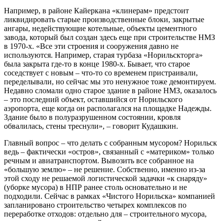
Например, в районе Кайеркана «клинерам» предстоит
ликвидировать старые производственные блоки, закрытые
ангары, недействующие котельные, объекты цементного
завода, который был создан здесь еще при строительстве НМЗ
в 1970-х. «Все эти строения и сооружения давно не
используются. Например, старая турбаза «Норильскторга»
была закрыта где-то в конце 1980-х. Бывает, что старое
соседствует с новым – что-то со временем пристраивали,
переделывали, но сейчас мы это ненужное тоже демонтируем.
Недавно сломали одно старое здание в районе НМЗ, оказалось
– это последний объект, оставшийся от Норильского
аэропорта, еще когда он располагался на площадке Надежды.
Здание было в полуразрушенном состоянии, кровля
обвалилась, стены треснули», – говорит Кудашкин.
Главный вопрос – что делать с собранным мусором? Норильск
ведь – фактически «остров», связанный с «материком» только
речным и авиатранспортом. Вывозить все собранное на
«большую землю» – не решение. Собственно, именно из-за
этой сходу не решаемой логистической задачки «к снаряду»
(уборке мусора) в НПР ранее столь основательно и не
подходили. Сейчас в рамках «Чистого Норильска» компанией
запланировано строительство четырех комплексов по
переработке отходов: отдельно для – строительного мусора,