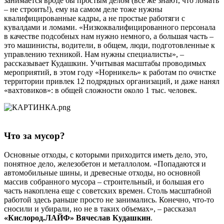
занимается вроде бы простым делом (все же знают, что ломать
– не строить!), ему на самом деле тоже нужны
квалифицированные кадры, а не простые работяги с
кувалдами и ломами. «Низкоквалифицированного персонала
в качестве подсобных нам нужно немного, а большая часть –
это машинисты, водители, в общем, люди, подготовленные к
управлению техникой. Нам нужны специалисты», –
рассказывает Кудашкин. Учитывая масштабы проводимых
мероприятий, в этом году «Норникель» к работам по очистке
территории привлек 12 подрядных организаций, и даже нанял
«вахтовиков»: в общей сложности около 1 тыс. человек.
Что за мусор?
Основные отходы, с которыми приходится иметь дело, это,
понятное дело, железобетон и металлолом. «Попадаются и
автомобильные шины, и древесные отходы, но основной
массив собранного мусора – строительный, и большая его
часть накоплена еще с советских времен. Столь масштабной
работой здесь раньше просто не занимались. Конечно, что-то
сносили и убирали, но не в таких объемах», – рассказал
«Кислород.ЛАЙФ» Вячеслав Кудашкин
.