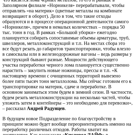
Заполярном филиале «Норникеля» перерабатывали, чтобы
отправлять «на материк» (цветные металлы на комбинате
возвращают в оборот). Дело в том, что такие отходы
образуются и в процессе операционной деятельности самого
«Норникеля», причем в немалых количествах – порядка 50
тыс. тонн в год. В рамках «Большой уборки» ежегодно
планируется собирать сопоставимые объемы арматуры, труб,
швеллеров, металлоконструкций и т.п. На местах сбора это
все будут резать до габаритов транспортировки, чтобы влезло
в самосвалы или в железнодорожные вагоны – ведь размеры у
конструкций бывают разные. Мощности действующего
участка переработки черного лома планируется существенно
нарастить – закупить новые ножницы, прессы и т.п. «К
настоящему времени с очищенных территорий вывезено
более пяти тысяч тонн металлолома. Мы сейчас готовим его к
транспортировке на материк, сдаче и переработке. В
основном заниматься этим будем в зимний сезон. В частности,
будем резать металлоконструкции на несколько частей, чтобы
уложить затем в контейнеры – это необходимо для перевозки»,
– рассказал
Андрей Радунцев
.
В будущем новое Подразделение по благоустройству в
принципе можно будет вообще переориентировать именно на
переработку различных отходов. Работы хватит на
десятилетия. Как рассказали
«Кислород.ЛАЙФ»
в