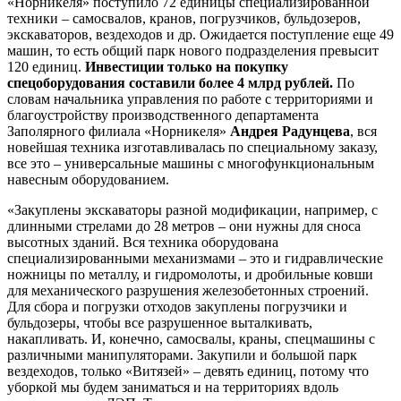
«Норникеля» поступило 72 единицы специализированной
техники – самосвалов, кранов, погрузчиков, бульдозеров,
экскаваторов, вездеходов и др. Ожидается поступление еще 49
машин, то есть общий парк нового подразделения превысит
120 единиц.
Инвестиции только на покупку
спецоборудования составили более 4 млрд рублей.
По
словам начальника управления по работе с территориями и
благоустройству производственного департамента
Заполярного филиала «Норникеля»
Андрея Радунцева
, вся
новейшая техника изготавливалась по специальному заказу,
все это – универсальные машины с многофункциональным
навесным оборудованием.
«Закуплены экскаваторы разной модификации, например, с
длинными стрелами до 28 метров – они нужны для сноса
высотных зданий. Вся техника оборудована
специализированными механизмами – это и гидравлические
ножницы по металлу, и гидромолоты, и дробильные ковши
для механического разрушения железобетонных строений.
Для сбора и погрузки отходов закуплены погрузчики и
бульдозеры, чтобы все разрушенное выталкивать,
накапливать. И, конечно, самосвалы, краны, спецмашины с
различными манипуляторами. Закупили и большой парк
вездеходов, только «Витязей» – девять единиц, потому что
уборкой мы будем заниматься и на территориях вдоль