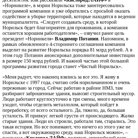
«Норникеле», в мэрии Норильска тоже заинтересовались
программой компании и уже обратились с просьбой оказать
содействие в уборке территорий, которые находятся в ведении
муниципалитета. «Следует создавать среду, в которой
Норильск будет благоприятен для проживания, а компания
останется хорошим работодателем», – озвучил ранее цель
президент «Норникеля»
Владимир Потанин
. Напомним, в
рамках обновленного 4-стороннего соглашения компания
выделит на развитие Норильска порядка 81 млрд рублей. А в
этом году Потанин анонсировал дополнительные инвестиции
в размере 150 млрд рублей. И важной частью этой большой
программы развития города станет «Чистый Норильск».
«Меня радует, что наконец взялись за все это. Я живу в
Норильске с 1997 года, считаю себя норильчанином и очень
переживаю за город. Сейчас работаю в районе НМЗ, там
разбирают заброшенные здания, вывозят строительный мусор.
Люди работают круглосуточно в три смены, много времени
уходит, чтобы отделить металлолом, который пойдет в
переработку, от всего остального. Да, тяжело, да, большая
усталость. И привкус легкой грусти от происходящего. Жалко
старые здания. Люди их строили, работали там, старались. Это
такая история. Но все понимают, что ничего из этого уже не
спасти, а вот окружающую среду, наш Норильск можно», –
рассказал
«Кислород.ЛАЙФ»
водитель автомобилей всех