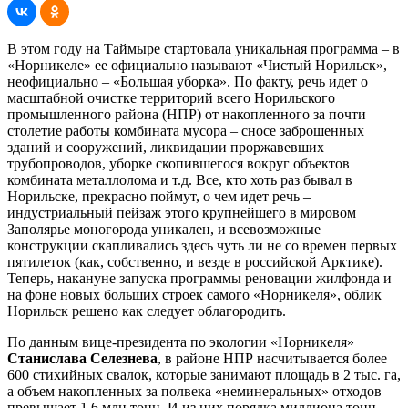
В этом году на Таймыре стартовала уникальная программа – в
«Норникеле» ее официально называют «Чистый Норильск»,
неофициально – «Большая уборка». По факту, речь идет о
масштабной очистке территорий всего Норильского
промышленного района (НПР) от накопленного за почти
столетие работы комбината мусора – сносе заброшенных
зданий и сооружений, ликвидации проржавевших
трубопроводов, уборке скопившегося вокруг объектов
комбината металлолома и т.д. Все, кто хоть раз бывал в
Норильске, прекрасно поймут, о чем идет речь –
индустриальный пейзаж этого крупнейшего в мировом
Заполярье моногорода уникален, и всевозможные
конструкции скапливались здесь чуть ли не со времен первых
пятилеток (как, собственно, и везде в российской Арктике).
Теперь, накануне запуска программы реновации жилфонда и
на фоне новых больших строек самого «Норникеля», облик
Норильск решено как следует облагородить.
По данным вице-президента по экологии «Норникеля»
Станислава Селезнева
, в районе НПР насчитывается более
600 стихийных свалок, которые занимают площадь в 2 тыс. га,
а объем накопленных за полвека «неминеральных» отходов
превышает 1,6 млн тонн. И из них порядка миллиона тонн