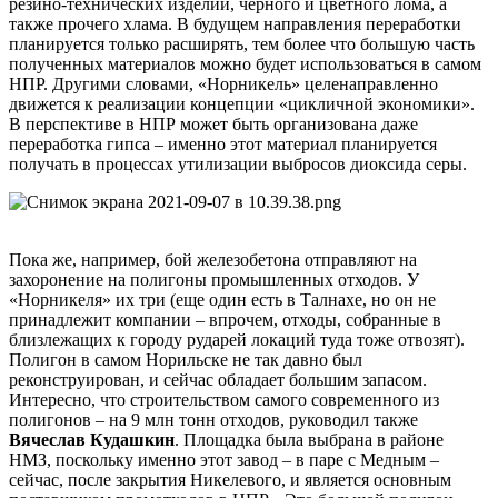
резино-технических изделий, черного и цветного лома, а
также прочего хлама. В будущем направления переработки
планируется только расширять, тем более что большую часть
полученных материалов можно будет использоваться в самом
НПР. Другими словами, «Норникель» целенаправленно
движется к реализации концепции «цикличной экономики».
В перспективе в НПР может быть организована даже
переработка гипса – именно этот материал планируется
получать в процессах утилизации выбросов диоксида серы.
Пока же, например, бой железобетона отправляют на
захоронение на полигоны промышленных отходов. У
«Норникеля» их три (еще один есть в Талнахе, но он не
принадлежит компании – впрочем, отходы, собранные в
близлежащих к городу рударей локаций туда тоже отвозят).
Полигон в самом Норильске не так давно был
реконструирован, и сейчас обладает большим запасом.
Интересно, что строительством самого современного из
полигонов – на 9 млн тонн отходов, руководил также
Вячеслав Кудашкин
. Площадка была выбрана в районе
НМЗ, поскольку именно этот завод – в паре с Медным –
сейчас, после закрытия Никелевого, и является основным