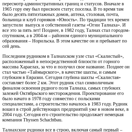
пересмотр административных границ и статусов. Вначале в
1965 гору ему был присвоен статус поселка. В то время там
было десять пятиэтажных домов, аптека, столовая, почта,
больница и клуб горняков «Юность». По традиции тех времен
запустили выпуск и собственной газеты «Огни Талнаха». И
все это за пять лет! Позднее, в 1982 году, Талнах стал городом-
спутником, а в 2004-м – районом единого муниципального
образования – Норильска. В этом качестве он и пребывает по
сей день.
Последним рудником в Талнахском узле стал «Скалистый»,
расположенный в непосредственной близости от горного
массива Хараелах, за что и получил свое название. Позднее он
стал частью «Таймырского», в качестве шахты, и самым
глубоким в Евразии. Сегодня глубина шахты «Скалистая»
составляет более 2 км. Этот рудник стал символичным
финалом освоения рудного поля Талнаха, самых глубоких
залежей Октябрьского месторождения. Проектирование его
было начато в 1978 году совместно с польскими
специалистами, а строительство началось в 1983 году. Рудник
вошел в строй действующих предприятий уже в новом веке, в
2004 году. Сегодня его строительство продолжает немецкая
компания Thyssen Schachtbau.
Талнахские рудники все в строю, включая самый первый –