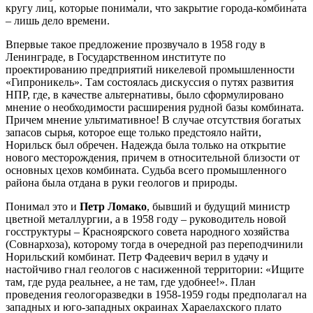
кругу лиц, которые понимали, что закрытие города-комбината
– лишь дело времени.
Впервые такое предложение прозвучало в 1958 году в
Ленинграде, в Государственном институте по
проектированию предприятий никелевой промышленности
«Гипроникель». Там состоялась дискуссия о путях развития
НПР, где, в качестве альтернативы, было сформулировано
мнение о необходимости расширения рудной базы комбината.
Причем мнение ультимативное! В случае отсутствия богатых
запасов сырья, которое еще только предстояло найти,
Норильск был обречен. Надежда была только на открытие
нового месторождения, причем в относительной близости от
основных цехов комбината. Судьба всего промышленного
района была отдана в руки геологов и природы.
Понимал это и
Петр Ломако
, бывший и будущий министр
цветной металлургии, а в 1958 году – руководитель новой
госструктуры – Красноярского совета народного хозяйства
(Совнархоза), которому тогда в очередной раз переподчинили
Норильский комбинат. Петр Фадеевич верил в удачу и
настойчиво гнал геологов с насиженной территории: «Ищите
там, где руда реальнее, а не там, где удобнее!». План
проведения геологоразведки в 1958-1959 годы предполагал на
западных и юго-западных окраинах Хараелахского плато