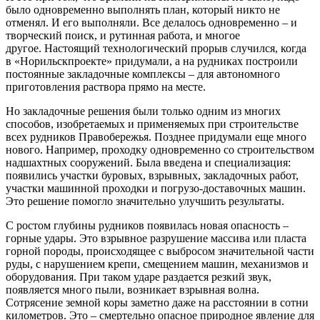
было одновременно выполнять план, который никто не
отменял. И его выполняли. Все делалось одновременно – и
творческий поиск, и рутинная работа, и многое
другое. Настоящий технологический прорыв случился, когда
в «Норильскпроекте» придумали, а на рудниках построили
постоянные закладочные комплексы – для автономного
приготовления раствора прямо на месте.
Но закладочные решения были только одним из многих
способов, изобретаемых и применяемых при строительстве
всех рудников Правобережья. Позднее придумали еще много
нового. Например, проходку одновременно со строительством
надшахтных сооружений. Была введена и специализация:
появились участки буровых, взрывных, закладочных работ,
участки машинной проходки и погрузо-доставочных машин.
Это решение помогло значительно улучшить результаты.
С ростом глубины рудников появилась новая опасность –
горные удары. Это взрывное разрушение массива или пласта
горной породы, происходящее с выбросом значительной части
руды, с нарушением крепи, смещением машин, механизмов и
оборудования. При таком ударе раздается резкий звук,
появляется много пыли, возникает взрывная волна.
Сотрясение земной коры заметно даже на расстоянии в сотни
километров. Это – смертельно опасное природное явление для