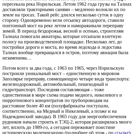
пересекала река Норильская. Летом 1962 года грузы на Талнах
доставляли тракторными санями – медленно волокли их по
земле на тросах. Такой рейс длился несколько суток в одну
сторону. Одновременно вели отсыпку автодороги, ставили
понтонный мост на реке летом и намораживали переправу
зимой. В период бездорожья, весной и осенью, строителям
Талнаха помогали авиаторы, которые отсыпали взлетную
полосу на производственной площадке. Несколько лет, до
постройки дороги и моста, во время ледохода и ледостава
Талнах вообще превращался в остров, поэтому авиация была
незаменима…
Потом всего за два года, с 1963 по 1965, через Норильскую
построили уникальный мост – единственную в мировом
Заполярье переправу, совмещающую четыре вида транспорта:
железнодорожный, автомобильный, пешеходный и
гидротранспорт. Последняя составляющая – тоже
единственная в мире схема подачи медного, никелевого и
пирротинового концентратов по трубопроводам на
расстояние более 40 км (полуфабрикаты поступали,
соответственно, на Медный и Никелевый, а позже и на
Надеждинский заводы). В 1965 году для энергообеспечения
рудников начали строить и ТЭЦ-2, которая расширялась много
лет, вплоть до 1989-го, а сегодня переживает поистине
историческую модернизацию (подробнее об этом - по
ссылке
).