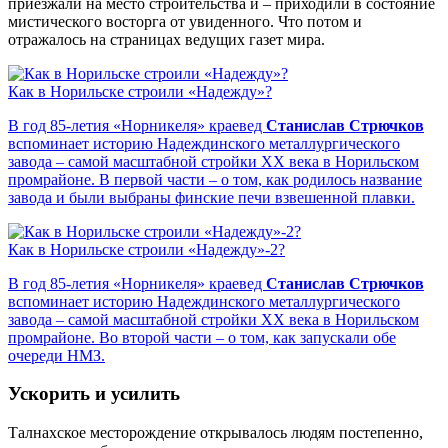
приезжали на место строительства и – приходили в состояние
мистического восторга от увиденного. Что потом и
отражалось на страницах ведущих газет мира.
Как в Норильске строили «Надежду»?
В год 85-летия «Норникеля» краевед
Станислав Стрючков
вспоминает историю Надеждинского металлургического
завода – самой масштабной стройки ХХ века в Норильском
промрайоне. В первой части – о том, как родилось название
завода и были выбраны финские печи взвешенной плавки.
Как в Норильске строили «Надежду»-2?
В год 85-летия «Норникеля» краевед
Станислав Стрючков
вспоминает историю Надеждинского металлургического
завода – самой масштабной стройки ХХ века в Норильском
промрайоне. Во второй части – о том, как запускали обе
очереди НМЗ.
Ускорить и усилить
Талнахское месторождение открывалось людям постепенно,