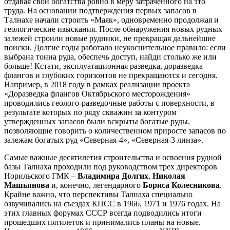
отдавая свои богатства ровно в меру затраченного на это
труда. На основании подтверждения первых запасов в
Талнахе начали строить «Маяк», одновременно продолжая и
геологические изыскания. После обнаружения новых рудных
залежей строили новые рудники, не прекращая дальнейшие
поиски. Долгие годы работало неукоснительное правило: если
выбрана тонна руда, обеспечь доступ, найди столько же или
больше! Кстати, эксплуатационная разведка, доразведка
флангов и глубоких горизонтов не прекращаются и сегодня.
Например, в 2018 году в рамках реализации проекта
«Доразведка флангов Октябрьского месторождения»
проводились геолого-разведочные работы с поверхности, в
результате которых по ряду скважин за контуром
утвержденных запасов были вскрыты богатые руды,
позволяющие говорить о количественном приросте запасов по
залежам богатых руд «Северная-4», «Северная-3 линза».
Самые важные десятилетия строительства и освоения рудной
базы Талнаха проходили под руководством трех директоров
Норильского ГМК –
Владимира Долгих
,
Николая
Машьянова
и, конечно, легендарного
Бориса Колесникова
.
Крайне важно, что перспективы Талнаха специально
озвучивались на съездах КПСС в 1966, 1971 и 1976 годах. На
этих главных форумах СССР всегда подводились итоги
прошедших пятилеток и принимались планы на новые.