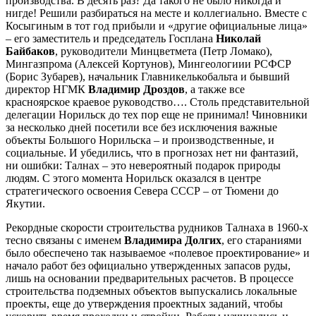
производства. В десять раз? Да такого не было никогда и
нигде! Решили разбираться на месте и коллегиально. Вместе с
Косыгиным в тот год прибыли и «другие официальные лица»
– его заместитель и председатель Госплана
Николай
Байбаков
, руководители Минцветмета (Петр Ломако),
Мингазпрома (Алексей Кортунов), Мингеологиии РСФСР
(Борис Зубарев), начальник Главникелькобальта и бывший
директор НГМК
Владимир Дроздов
, а также все
красноярское краевое руководство…. Столь представительной
делегации Норильск до тех пор еще не принимал! Чиновники
за несколько дней посетили все без исключения важные
объекты Большого Норильска – и производственные, и
социальные. И убедились, что в прогнозах нет ни фантазий,
ни ошибки: Талнах – это невероятный подарок природы
людям. С этого момента Норильск оказался в центре
стратегического освоения Севера СССР – от Тюмени до
Якутии.
Рекордные скорости строительства рудников Талнаха в 1960-х
тесно связаны с именем
Владимира Долгих
, его стараниями
было обеспечено так называемое «полевое проектирование» и
начало работ без официально утвержденных запасов руды,
лишь на основании предварительных расчетов. В процессе
строительства подземных объектов выпускались локальные
проекты, еще до утверждения проектных заданий, чтобы