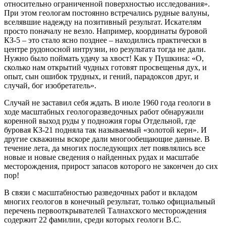
относительно ограниченной поверхностью исследования».
При этом геологам постоянно встречались рудные валуны,
вселявшие надежду на позитивный результат. Искателям
просто поначалу не везло. Например, координаты буровой
КЗ-5 – это стало ясно позднее – находились практически в
центре рудоносной интрузии, но результата тогда не дали.
Нужно было поймать удачу за хвост! Как у Пушкина: «О,
сколько нам открытий чудных готовят просвещенья дух, и
опыт, сын ошибок трудных, и гений, парадоксов друг, и
случай, бог изобретатель».
Случай не заставил себя ждать. В июле 1960 года геологи в
ходе масштабных геологоразведочных работ обнаружили
коренной выход руды у подножия горы Отдельной, где
буровая КЗ-21 подняла так называемый «золотой керн». И
другие скважины вскоре дали многообещающие данные. В
течение лета, да многих последующих лет появлялись все
новые и новые сведения о найденных рудах и масштабе
месторождения, прирост запасов которого не закончен до сих
пор!
В связи с масштабностью разведочных работ и вкладом
многих геологов в конечный результат, только официальный
перечень первооткрывателей Талнахского месторождения
содержит 22 фамилии, среди которых геологи В.С.