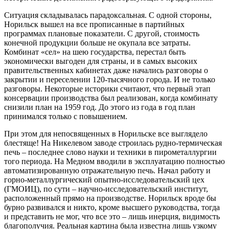
Ситуация складывалась парадоксальная. С одной стороны,
Норильск вышел на все прописанные в партийных
программах плановые показатели. С другой, стоимость
конечной продукции больше не окупала все затраты.
Комбинат «сел» на шею государства, перестал быть
экономически выгоден для страны, и в самых высоких
правительственных кабинетах даже начались разговоры о
закрытии и переселении 120-тысячного города. И не только
разговоры. Некоторые историки считают, что первый этап
консервации производства был реализован, когда комбинату
снизили план на 1959 год. До этого из года в год план
принимался только с повышением.
При этом для непосвященных в Норильске все выглядело
блестяще! На Никелевом заводе строилась рудно-термическая
печь – последнее слово науки и техники в пирометаллургии
того периода. На Медном вводили в эксплуатацию полностью
автоматизированную отражательную печь. Начал работу и
горно-металлургический опытно-исследовательский цех
(ГМОИЦ), по сути – научно-исследовательский институт,
расположенный прямо на производстве. Норильск вроде бы
бурно развивался и никто, кроме высшего руководства, тогда
и представить не мог, что все это – лишь инерция, видимость
благополучия. Реальная картина была известна лишь узкому