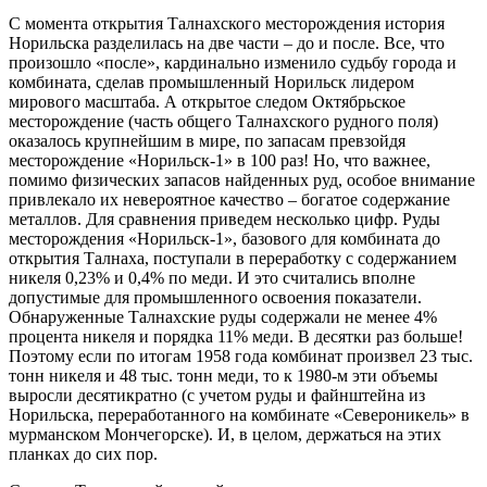
С момента открытия Талнахского месторождения история
Норильска разделилась на две части – до и после. Все, что
произошло «после», кардинально изменило судьбу города и
комбината, сделав промышленный Норильск лидером
мирового масштаба. А открытое следом Октябрьское
месторождение (часть общего Талнахского рудного поля)
оказалось крупнейшим в мире, по запасам превзойдя
месторождение «Норильск-1» в 100 раз! Но, что важнее,
помимо физических запасов найденных руд, особое внимание
привлекало их невероятное качество – богатое содержание
металлов. Для сравнения приведем несколько цифр. Руды
месторождения «Норильск-1», базового для комбината до
открытия Талнаха, поступали в переработку с содержанием
никеля 0,23% и 0,4% по меди. И это считались вполне
допустимые для промышленного освоения показатели.
Обнаруженные Талнахские руды содержали не менее 4%
процента никеля и порядка 11% меди. В десятки раз больше!
Поэтому если по итогам 1958 года комбинат произвел 23 тыс.
тонн никеля и 48 тыс. тонн меди, то к 1980-м эти объемы
выросли десятикратно (с учетом руды и файнштейна из
Норильска, переработанного на комбинате «Североникель» в
мурманском Мончегорске). И, в целом, держаться на этих
планках до сих пор.