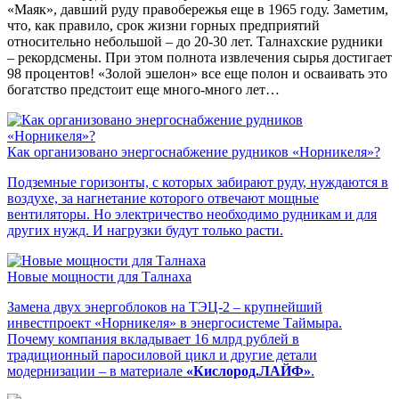
«Маяк», давший руду правобережья еще в 1965 году. Заметим,
что, как правило, срок жизни горных предприятий
относительно небольшой – до 20-30 лет. Талнахские рудники
– рекордсмены. При этом полнота извлечения сырья достигает
98 процентов! «Золой эшелон» все еще полон и осваивать это
богатство предстоит еще много-много лет…
Как организовано энергоснабжение рудников «Норникеля»?
Подземные горизонты, с которых забирают руду, нуждаются в
воздухе, за нагнетание которого отвечают мощные
вентиляторы. Но электричество необходимо рудникам и для
других нужд. И нагрузки будут только расти.
Новые мощности для Талнаха
Замена двух энергоблоков на ТЭЦ-2 – крупнейший
инвестпроект «Норникеля» в энергосистеме Таймыра.
Почему компания вкладывает 16 млрд рублей в
традиционный паросиловой цикл и другие детали
модернизации – в материале
«Кислород.ЛАЙФ»
.