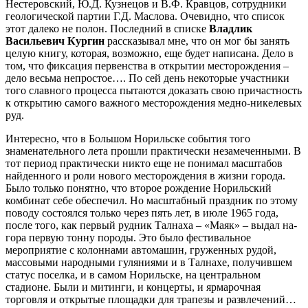
Нестеровский, Ю.Д. Кузнецов и В.Ф. Кравцов, сотрудники
геологической партии Г.Д. Маслова. Очевидно, что список
этот далеко не полон. Последний в списке
Владлик
Васильевич Кургин
рассказывал мне, что он мог бы занять
целую книгу, которая, возможно, еще будет написана. Дело в
том, что фиксация первенства в открытии месторождения –
дело весьма непростое…. По сей день некоторые участники
того славного процесса пытаются доказать свою причастность
к открытию самого важного месторождения медно-никелевых
руд.
Интересно, что в Большом Норильске события того
знаменательного лета прошли практически незамеченными. В
тот период практически никто еще не понимал масштабов
найденного и роли нового месторождения в жизни города.
Было только понятно, что второе рождение Норильский
комбинат себе обеспечил. Но масштабный праздник по этому
поводу состоялся только через пять лет, в июле 1965 года,
после того, как первый рудник Талнаха – «Маяк» – выдал на-
гора первую тонну породы. Это было фестивальное
мероприятие с колоннами автомашин, груженных рудой,
массовыми народными гуляниями и в Талнахе, получившем
статус поселка, и в самом Норильске, на центральном
стадионе. Были и митинги, и концерты, и ярмарочная
торговля и открытые площадки для трапезы и развлечений…