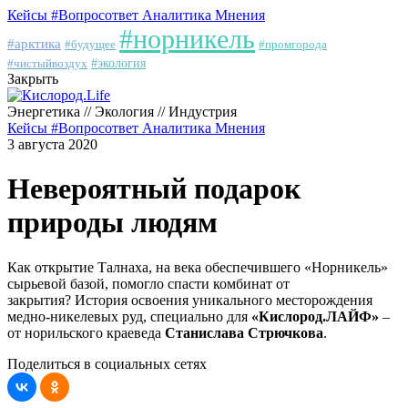
Кейсы
#Вопросответ
Аналитика
Мнения
#норникель
#арктика
#будущее
#промгорода
#чистыйвоздух
#экология
Закрыть
Энергетика // Экология // Индустрия
Кейсы
#Вопросответ
Аналитика
Мнения
3 августа 2020
Невероятный подарок
природы людям
Как открытие Талнаха, на века обеспечившего «Норникель»
сырьевой базой, помогло спасти комбинат от
закрытия? История освоения уникального месторождения
медно-никелевых руд, специально для
«Кислород.ЛАЙФ»
–
от норильского краеведа
Станислава Стрючкова
.
Поделиться в социальных сетях