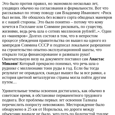
Это было против правил, но экономило несколько лет,
уходящих обычно на согласования и формальности. Вот что
рассказывал по этому поводу сам Владимир Иванович: «Риск
был велик. Не обошлось без всякого сорта обходных маневров
и с нашей стороны. Это было понятно – потому что кому
хочется в Госплане или Совмине рисковать, по существу,
жизнями, ведь речь шла о сотнях миллионов рублей!..». Один
из «маневров» Долгих состоял в том, что в непростом
процессе убеждения правительства он вышел на одного из
зампредов Совмина СССР и подписал локальное разрешение
на строительство опытно-эксплуатационной шахты, что
открыло тогда финансирование и развязало руки!
Окончательную визу на документе поставил сам
Анастас
Микоян
! Который прекрасно понимал, что речь шла о
руднике с миллионами тонн руды в год. Если бы тогда
результат не оправдался, скандал вышел бы за все рамки, а
история цветной металлургии страны могла пойти другим
путем…
Удивительные темпы освоения достигались, как обычно в
советское время, в обстановке перманентного трудового
подвига. Все проблемы первых лет освоения Талнаха
перечислить попросту невозможно. Месторождение было
обнаружено в 25 км от Норильска, но дороги между
объектами вначале не было, зато путь по болотистой тундре