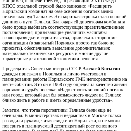
Например, в апреле 1966 года в резолюции ХХIII съезда
КПСС отдельной строкой было записано: «Расширить
Норильский комбинат на базе освоения богатых медно-
никелевых руд Талнаха». Эта короткая строчка стала основой
длинного пути Талнаха. Благодаря ей директорам комбината
было проще выбивать соответствующие правительственные
постановления, призывающие увеличить масштабы
геологоразведки и строительства, привлекать сторонние
организации (в закрытый Норильск просто так было не
приехать), обеспечивать выделение дополнительныж
материально-технических ресурсов и многие другие
характерные для плановой экономики решения.
Председатель Совета министров СССР
Алексей Косыгин
дважды приезжал в Норильск и лично участвовал в
планировании работы Норильского ГМК непосредственно на
месте событий. Это он в 1968 году определил качество жизни
горняков и судьбу поселка: «Надо строить хороший поселок
или город, который дал бы возможность людям на Талнахе
близко жить к работе и иметь определенные удобства».
Заметим, что тогда перспективы Талнаха были еще не
очевидны. В министерствах и ведомствах в Москве только
разводили руками, читая сводки из Норильска, и не могли
поверить в планируемый десятикратный рост основного