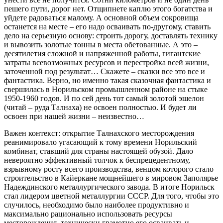
пешего пути, дорог нет. Отщипнете каплю этого богатства и
уйдете радоваться малому. А основной объем сокровища
останется на месте – его надо осваивать по-другому, ставить
дело на серьезную основу: строить дорогу, доставлять технику
и вывозить золотые тонны в места обетованные. А это –
десятилетия сложной и напряженной работы, гигантские
затраты всевозможных ресурсов и перестройка всей жизни,
заточенной под результат… Скажете – сказки все это все и
фантастика. Верно, но именно такая сказочная фантастика и
свершилась в Норильском промышленном районе на стыке
1950-1960 годов. И по сей день тот самый золотой эшелон
(читай – руда Талнаха) не освоен полностью. И будет ли
освоен при нашей жизни – неизвестно…
Важен контекст: открытие Талнахского месторождения
реанимировало угасающий к тому времени Норильский
комбинат, ставший для страны настоящей обузой. Дало
невероятно эффективный толчок к беспрецедентному,
взрывному росту всего производства, венцом которого стало
строительство в Кайеркане мощнейшего в мировом Заполярье
Надеждинского металлургического завода. В итоге Норильск
стал лидером цветной металлургии СССР. Для того, чтобы это
случилось, необходимо было наиболее продуктивно и
максимально рационально использовать ресурсы
месторождения, технически грамотно его осваивать и