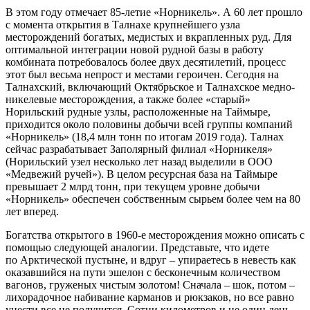
В этом году отмечает 85-летие «Норникель». А 60 лет прошло
с момента открытия в Талнахе крупнейшего узла
месторождений богатых, медистых и вкрапленных руд. Для
оптимальной интеграции новой рудной базы в работу
комбината потребовалось более двух десятилетий, процесс
этот был весьма непрост и местами героичен. Сегодня на
Талнахский, включающий Октябрьское и Талнахское медно-
никелевые месторождения, а также более «старый»
Норильский рудные узлы, расположенные на Таймыре,
приходится около половины добычи всей группы компаний
«Норникель» (18,4 млн тонн по итогам 2019 года). Талнах
сейчас разрабатывает Заполярный филиал «Норникеля»
(Норильский узел несколько лет назад выделили в ООО
«Медвежий ручей»). В целом ресурсная база на Таймыре
превышает 2 млрд тонн, при текущем уровне добычи
«Норникель» обеспечен собственным сырьем более чем на 80
лет вперед.
Богатства открытого в 1960-е месторождения можно описать с
помощью следующей аналогии. Представьте, что идете
по Арктической пустыне, и вдруг – упираетесь в невесть как
оказавшийся на пути эшелон с бесконечным количеством
вагонов, груженых чистым золотом! Сначала – шок, потом –
лихорадочное набивание карманов и рюкзаков, но все равно
унести все не получится. Сотни километров и не один день