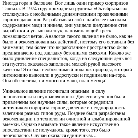
Иногда гора и баловала. Вот лишь один пример сюрпризов
Талнаха. В 1974 году проходчики рудника «Октябрьского»
столкнулись с необычными динамическими проявлениями
горного давления. Разрабатывая слой с наиболее высоким
содержанием меди и никеля, они увидели шелушение стен
выработки и услышали звук, напоминающий треск
ломающихся веток. Аналогов такого явления не было, как не
было и рекомендованных действий, поэтому его оставили без
внимания, тем более что выработанное пространство было
предназначено под закладку бетонными смесями. Каково же
было удивление специалистов, когда на следующий день вся
эта пустота оказалась заполнена мелкой рудой высокого
качества! Это был необъяснимый подарок природы, который
интенсивно вывозили в рудоспуски и поднимали на-гора.
Она обеспечила, ни много ни мало, план месяца!
Уникальное явление посчитали опасным, в силу
непонятности и неуправляемости. Для его изучения были
привлечены все научные силы, которые определили
источником сюрприза горное давление и неоднородность
залегания разных типов руды. Позднее были разработаны
рекомендации по технологии очистной и комбинированной
выемки. Однако вызывать такое явление искусственно
впоследствии не получалось, кроме того, это было
небезопасно. Случай оказался единичным…