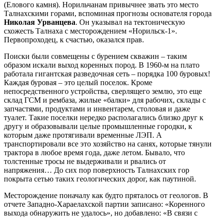
(Елового камня). Норильчанам привычнее звать это место
Талнахскими горами, вспоминая прогнозы основателя города
Николая Урванцева
. Он указывал на тектоническую
схожесть Талнаха с месторождением «Норильск-1».
Первопроходец, к счастью, оказался прав.
Поиски были совмещены с бурением скважин – таким
образом искали выход коренных пород. В 1960-м на плато
работала гигантская разведочная сеть – порядка 100 буровых!
Каждая буровая – это целый поселок. Кроме
непосредственного устройства, сверлящего землю, это еще
склад ГСМ и рембаза, жилые «балки» для рабочих, склады с
запчастями, продуктами и инвентарем, столовая и даже
туалет. Такие поселки нередко располагались близко друг к
другу и образовывали целые промышленные городки, к
которым даже протягивали временные ЛЭП. А
транспортировали все это хозяйство на санях, которые тянули
трактора в любое время года, даже летом. Бывало, что
толстенные тросы не выдерживали и рвались от
напряжения… До сих пор поверхность Талнахских гор
покрыта сетью таких геологических дорог, как паутиной.
Месторождение поначалу как будто пряталось от геологов. В
отчете Западно-Хараелахской партии записано: «Коренного
выхода обнаружить не удалось», но добавлено: «В связи с