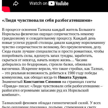
«Люди чувствовали себя разбогатевшими»
В процессе освоения Талнаха каждый житель Большого
Норильска физически ощущал сопричастность некоему
грандиозному и созидательному процессу. Каждый день
новые успехи рудной столицы давали каждому норильчанину
чувство сопричастности великому, без преувеличения, делу.
Сюда ехали лучшие специалисты и просто романтики, чтобы
попробовать силы, вдохнуть запах тундры, заработать,
скрыться от невзгод, начать новую жизнь… Часами
добирались по бездорожью, строили балки, обживали
вагончики. Искренне верили, что такие стройки, как Талнах,
– это реальная возможность добиться к 1980 году победы
коммунизма, как обещал когда-то
Никита Хрущев
.
Знаменитый
Константин Симонов
на страницах газеты
«Правда» писал: «Люди чувствовали себя разбогатевшими –
разбогател огромными запасами руд их Норильский
комбинат».
Талнахский феномен обладал гипнотической силой. У всех
было ощущение праздника, подъема, стремления к свету…