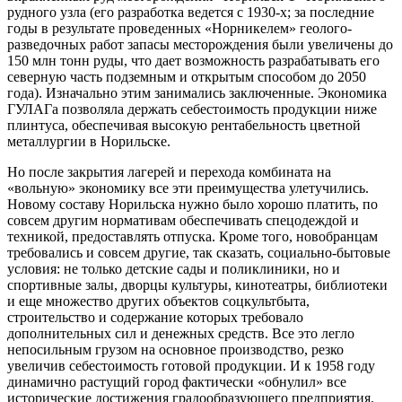
рудного узла (его разработка ведется с 1930-х; за последние
годы в результате проведенных «Норникелем» геолого-
разведочных работ запасы месторождения были увеличены до
150 млн тонн руды, что дает возможность разрабатывать его
северную часть подземным и открытым способом до 2050
года). Изначально этим занимались заключенные. Экономика
ГУЛАГа позволяла держать себестоимость продукции ниже
плинтуса, обеспечивая высокую рентабельность цветной
металлургии в Норильске.
Но после закрытия лагерей и перехода комбината на
«вольную» экономику все эти преимущества улетучились.
Новому составу Норильска нужно было хорошо платить, по
совсем другим нормативам обеспечивать спецодеждой и
техникой, предоставлять отпуска. Кроме того, новобранцам
требовались и совсем другие, так сказать, социально-бытовые
условия: не только детские сады и поликлиники, но и
спортивные залы, дворцы культуры, кинотеатры, библиотеки
и еще множество других объектов соцкультбыта,
строительство и содержание которых требовало
дополнительных сил и денежных средств. Все это легло
непосильным грузом на основное производство, резко
увеличив себестоимость готовой продукции. И к 1958 году
динамично растущий город фактически «обнулил» все
исторические достижения градообразующего предприятия.