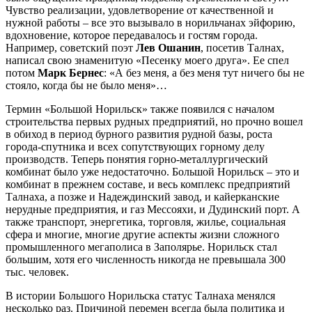
Чувство реализации, удовлетворение от качественной и
нужной работы – все это вызывало в норильчанах эйфорию,
вдохновение, которое передавалось и гостям города.
Например, советский поэт
Лев Ошанин
, посетив Талнах,
написал свою знаменитую «Песенку моего друга». Ее спел
потом
Марк Бернес
: «А без меня, а без меня тут ничего бы не
стояло, когда бы не было меня»…
Термин «Большой Норильск» также появился с началом
строительства первых рудных предприятий, но прочно вошел
в обиход в период бурного развития рудной базы, роста
города-спутника и всех сопутствующих горному делу
производств. Теперь понятия горно-металлургический
комбинат было уже недостаточно. Большой Норильск – это и
комбинат в прежнем составе, и весь комплекс предприятий
Талнаха, а позже и Надеждинский завод, и кайерканские
нерудные предприятия, и газ Мессояхи, и Дудинский порт. А
также транспорт, энергетика, торговля, жилье, социальная
сфера и многие, многие другие аспекты жизни сложного
промышленного мегаполиса в Заполярье. Норильск стал
большим, хотя его численность никогда не превышала 300
тыс. человек.
В истории Большого Норильска статус Талнаха менялся
несколько раз. Причиной перемен всегда была политика и