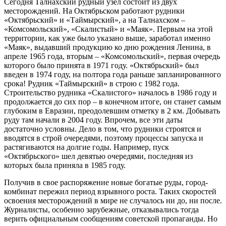
Сегодня Талнахский рудный узел состоит из двух
месторождений. На Октябрьском работают рудники
«Октябрьский» и «Таймырский», а на Талнахском –
«Комсомольский», «Скалистый» и «Маяк». Первым на этой
территории, как уже было указано выше, заработал именно
«Маяк», выдавший продукцию ко дню рождения Ленина, в
апреле 1965 года, вторым – «Комсомольский», первая очередь
которого было принята в 1971 году. «Октябрьский» был
введен в 1974 году, на полтора года раньше запланированного
срока! Рудник «Таймырский» в строю с 1982 года.
Строительство рудника «Скалистого» началось в 1986 году и
продолжается до сих пор – в конечном итоге, он станет самым
глубоким в Евразии, преодолевшим отметку в 2 км. Добывать
руду там начали в 2004 году. Впрочем, все эти даты
достаточно условны. Дело в том, что рудники строятся и
вводятся в строй очередями, поэтому процессы запуска и
растягиваются на долгие годы. Например, пуск
«Октябрьского» шел девятью очередями, последняя из
которых была приняла в 1985 году.
Получив в свое распоряжение новые богатые руды, город-
комбинат пережил период взрывного роста. Таких скоростей
освоения месторождений в мире не случалось ни до, ни после.
Журналисты, особенно зарубежные, отказывались тогда
верить официальным сообщениям советской пропаганды. Но