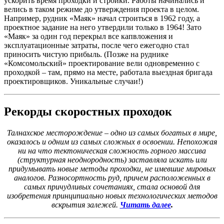
ускорить время проходки и стройки. Работы начинались и
велись в таком режиме до утверждения проекта в целом.
Например, рудник «Маяк» начал строиться в 1962 году, а
проектное задание на него утвердили только в 1964! Зато
«Маяк» за один год перекрыл все капвложения и
эксплуатационные затраты, после чего ежегодно стал
приносить чистую прибыль. (Позже на руднике
«Комсомольский» проектирование вели одновременно с
проходкой – там, прямо на месте, работала выездная бригада
проектировщиков. Уникальные случаи!)
Рекорды скоростных проходок
Талнахское месторождение – одно из самых богатых в мире,
оказалось и одним из самых сложных в освоении. Непохожая
ни на что тектоническая сложность горного массива
(структурная неоднородность) заставляла искать или
придумывать новые методы проходки, не имевшие мировых
аналогов. Разносортность руд, причем расположенных в
самых причудливых сочетаниях, стала основой для
изобретения принципиально новых технологических методов
вскрытия залежей.
Читать далее
.