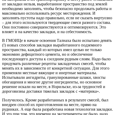
от закладки нельзя, выработанное пространство под землей
необходимо заполнять, чтобы безопасно продолжать работы и
максимально использовать ресурс месторождения. И
заполнять пустоты надо правильно, если не сказать виртуозно
– для этого используются твердеющие смеси разного состава.
Они постоянно совершенствуются и оптимизируются. Это
влияет и на качество закладки, и на себестоимость.
В ГМОИЦе в начале освоения Талнаха было испытано девять
(!) новых способов закладки выработанного подземного
пространства, каждый из которых имел целью не только
экономию дефицитного цемента, но и обеспечение
последующего доступа к соседним рудным слоям. Надо было
придумать различные рецепты закладочных смесей, чтобы
менять их в зависимости от конкретной ситуации. Для этого
применяли местные вяжущие и инертные материалы.
Испытывали ангидриты, гранулированные шлаки, хвосты
обогащения и многие другие ингредиенты, но основное
решение искали на месте, в Норильске, из-за трудностей и
дороговизны доставки тяжелых закладок с «материка».
Получилось. Кроме разработанных в результате смесей, был
внедрен способ их приготовления на месте, прямо на
рудниках. А еще была разработана новая технология закладки.
И это при том, что времени на эксперименты не было, надо