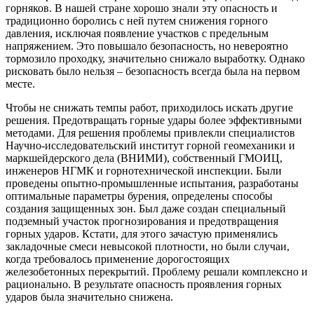
горняков. В нашей стране хорошо знали эту опасность и
традиционно боролись с ней путем снижения горного
давления, исключая появление участков с предельным
напряжением. Это повышало безопасность, но невероятно
тормозило проходку, значительно снижало выработку. Однако
рисковать было нельзя – безопасность всегда была на первом
месте.
Чтобы не снижать темпы работ, приходилось искать другие
решения. Предотвращать горные удары более эффективными
методами. Для решения проблемы привлекли специалистов
Научно-исследовательский институт горной геомеханики и
маркшейдерского дела (ВНИМИ), собственный ГМОИЦ,
инженеров НГМК и горнотехнической инспекции. Были
проведены опытно-промышленные испытания, разработаны
оптимальные параметры бурения, определены способы
создания защищенных зон. Был даже создан специальный
подземный участок прогнозирования и предотвращения
горных ударов. Кстати, для этого зачастую применялись
закладочные смеси невысокой плотности, но были случаи,
когда требовалось применение дорогостоящих
железобетонных перекрытий. Проблему решали комплексно и
рационально. В результате опасность проявления горных
ударов была значительно снижена.