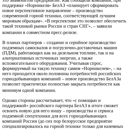
это знаменитой предприятие. Как сообщили компании, при
поддержке «Норникеля» БелАЗ «планирует сформировать
новое перспективное направление – производство
современной горной техники, соответствующей лучшим
мировым образцам». «В перспективе это позволит обеспечить
такой техникой рынки России и стран СНГ», – заявили
компании в совместном пресс-релизе.
В планах партнеров – создание и серийное производство
подземных самосвалов и погрузочно-доставочных машин
(ПДМ), работающих как на дизельном топливе, так и на
альтернативных источниках энергии, а также
вспомогательного оборудования. Учитывая спрос,
формируемый на такую технику самим «Норникелем», – на
него приходится около половины потребностей российских
горнодобывающих компаний – новое производство БелАЗа
позволит практически полностью закрыть потребности как
минимум одной компании.
Однако стороны рассчитывает, что «с помощью и
поддержкой» российского партнера БелАЗ в итоге сможет
освоить новую для него нишу – производства и сервиса
подземной спецтехники для всех горнодобывающих
компаний России (до сих пор белорусское предприятие
специализировалось на горной технике только для наземных