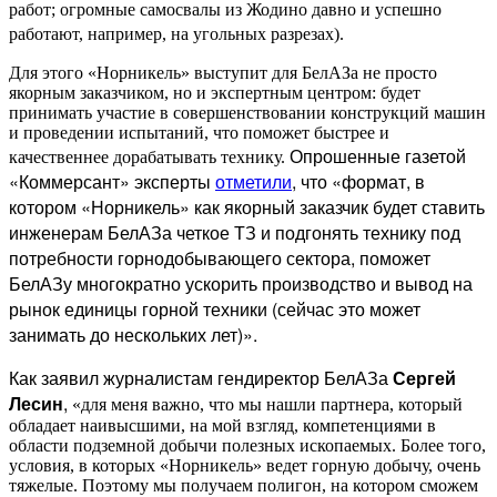
работ; огромные самосвалы из Жодино давно и успешно
работают, например, на угольных разрезах).
Для этого «Норникель» выступит для БелАЗа не просто
якорным заказчиком, но и экспертным центром: будет
принимать участие в совершенствовании конструкций машин
и проведении испытаний, что поможет быстрее и
Опрошенные газетой
качественнее дорабатывать технику.
«Коммерсант» эксперты
отметили
, что «формат, в
котором «Норникель» как якорный заказчик будет ставить
инженерам БелАЗа четкое ТЗ и подгонять технику под
потребности горнодобывающего сектора, поможет
БелАЗу многократно ускорить производство и вывод на
рынок единицы горной техники (сейчас это может
занимать до нескольких лет)».
Как заявил журналистам гендиректор БелАЗа
Сергей
Лесин
,
«для меня важно, что мы нашли партнера, который
обладает наивысшими, на мой взгляд, компетенциями в
области подземной добычи полезных ископаемых. Более того,
условия, в которых «Норникель» ведет горную добычу, очень
тяжелые. Поэтому мы получаем полигон, на котором сможем