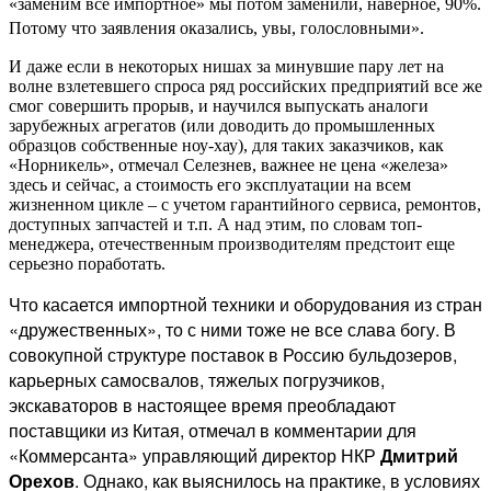
«заменим все импортное» мы потом заменили, наверное, 90%.
Потому что заявления оказались, увы, голословными».
И даже если в некоторых нишах за минувшие пару лет на
волне взлетевшего спроса ряд российских предприятий все же
смог совершить прорыв, и научился выпускать аналоги
зарубежных агрегатов (или доводить до промышленных
образцов собственные ноу-хау), для таких заказчиков, как
«Норникель», отмечал Селезнев, важнее не цена «железа»
здесь и сейчас, а стоимость его эксплуатации на всем
жизненном цикле – с учетом гарантийного сервиса, ремонтов,
доступных запчастей и т.п. А над этим, по словам топ-
менеджера, отечественным производителям предстоит еще
серьезно поработать.
Что касается импортной техники и оборудования из стран
«дружественных», то с ними тоже не все слава богу. В
совокупной структуре поставок в Россию бульдозеров,
карьерных самосвалов, тяжелых погрузчиков,
экскаваторов в настоящее время преобладают
поставщики из Китая, отмечал в комментарии для
«Коммерсанта» управляющий директор НКР
Дмитрий
Орехов
. Однако, как выяснилось на практике, в условиях