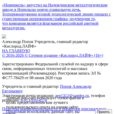
«Норникель» запустил на Надеждинском металлургическом
заводе в Норильске новую плавильную печь.
Техперевооружение второй технологической линии прошло с
существенным опережением графика, подтвердив то,
что компания является флагманом российской цветной
металлургии.
Александр Попов
Учредитель, главный редактор
«Кислород.ЛАЙФ»
НА ГЛАВНУЮ
© 2016-2026 © Сетевое издание «Кислород.ЛАЙФ» (16+)
Зарегистрировано Федеральной службой по надзору в сфере
связи, информационных технологий и массовых
коммуникаций (Роскомнадзор). Реестровая запись ЭЛ №
ФС77-78429 от 08 июня 2020 года
Учредитель и главный редактор:
Попов Александр
Евгеньевич
Электронная почта редакции:
aep1312@yandex.ru
, телефон
Данный веб-сайт использует cookie-файлы в
редакции:
8-913-910-4574
целях предоставления вам лучшего
пользовательского опыта на нашем сайте.
Политика конфиденциальности и обработки персональных
Продолжая использовать данный сайт, вы
Принять
данных