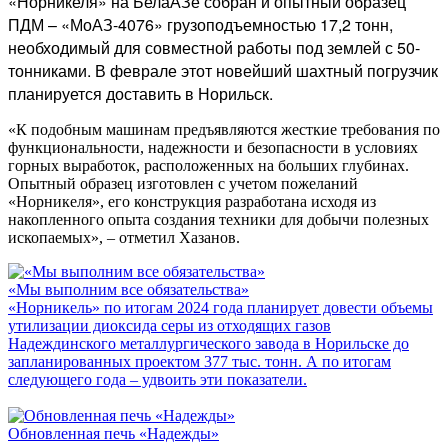
«Норникеля» на БелаАЗе собран и опытный образец
ПДМ – «МоАЗ-4076» грузоподъемностью 17,2 тонн,
необходимый для совместной работы под землей с 50-
тонниками. В феврале этот новейший шахтный погрузчик
планируется доставить в Норильск.
«К подобным машинам предъявляются жесткие требования по
функциональности, надежности и безопасности в условиях
горных выработок, расположенных на больших глубинах.
Опытный образец изготовлен с учетом пожеланий
«Норникеля», его конструкция разработана исходя из
накопленного опыта создания техники для добычи полезных
ископаемых», – отметил Хазанов.
«Мы выполним все обязательства»
«Норникель» по итогам 2024 года планирует довести объемы
утилизации диоксида серы из отходящих газов
Надеждинского металлургического завода в Норильске до
запланированных проектом 377 тыс. тонн. А по итогам
следующего года – удвоить эти показатели.
Обновленная печь «Надежды»