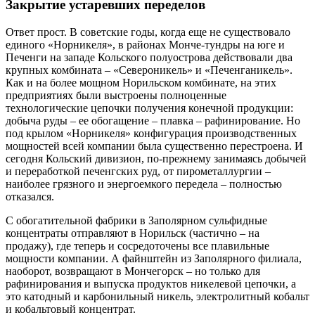
Закрытие устаревших переделов
Ответ прост. В советские годы, когда еще не существовало
единого «Норникеля», в районах Монче-тундры на юге и
Печенги на западе Кольского полуострова действовали два
крупных комбината – «Североникель» и «Печенганикель».
Как и на более мощном Норильском комбинате, на этих
предприятиях были выстроены полноценные
технологические цепочки получения конечной продукции:
добыча руды – ее обогащение – плавка – рафинирование. Но
под крылом «Норникеля» конфигурация производственных
мощностей всей компании была существенно перестроена. И
сегодня Кольский дивизион, по-прежнему занимаясь добычей
и переработкой печенгских руд, от пирометаллургии –
наиболее грязного и энергоемкого передела – полностью
отказался.
С обогатительной фабрики в Заполярном сульфидные
концентраты отправляют в Норильск (частично – на
продажу), где теперь и сосредоточены все плавильные
мощности компании. А файнштейн из Заполярного филиала,
наоборот, возвращают в Мончегорск – но только для
рафинирования и выпуска продуктов никелевой цепочки, а
это катодный и карбонильный никель, электролитный кобальт
и кобальтовый концентрат.