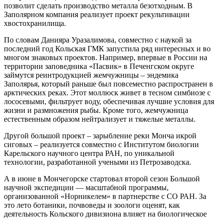
позволит сделать производство металла безотходным. В
Заполярном компания реализует проект рекультивации
хвостохранилища.
По словам Данияра Уразалимова, совместно с наукой за
последний год Кольская ГМК запустила ряд интересных и во
многом знаковых проектов. Например, впервые в России на
территории заповедника «Пасвик» в Печенгском округе
займутся реинтродукцией жемчужницы – эндемика
Заполярья, который раньше был повсеместно распространен в
арктических реках. Этот моллюск живет в тесном симбиозе с
лососевыми, фильтрует воду, обеспечивая лучшие условия для
жизни и размножения рыбы. Кроме того, жемчужница
естественным образом нейтрализует и тяжелые металлы.
Другой большой проект – зарыбление реки Монча икрой
сиговых – реализуется совместно с Институтом биологии
Карельского научного центра РАН, по уникальной
технологии, разработанной учеными из Петрозаводска.
А в июне в Мончегорске стартовал второй сезон Большой
научной экспедиции — масштабной программы,
организованной «Норникелем» в партнерстве с СО РАН. За
это лето ботаники, почвоведы и зоологи оценят, как
деятельность Кольского дивизиона влияет на биологическое