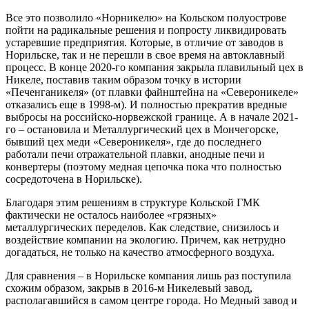
Все это позволило «Норникелю» на Кольском полуострове
пойти на радикальные решения и попросту ликвидировать
устаревшие предприятия. Которые, в отличие от заводов в
Норильске, так и не перешли в свое время на автоклавный
процесс. В конце 2020-го компания закрыла плавильный цех в
Никеле, поставив таким образом точку в истории
«Печенганикеля» (от плавки файнштейна на «Североникеле»
отказались еще в 1998-м). И полностью прекратив вредные
выбросы на российско-норвежской границе. А в начале 2021-
го – остановила и Металлургический цех в Мончегорске,
бывший цех меди «Североникеля», где до последнего
работали печи отражательной плавки, анодные печи и
конвертеры (поэтому медная цепочка пока что полностью
сосредоточена в Норильске).
Благодаря этим решениям в структуре Кольской ГМК
фактически не осталось наиболее «грязных»
металлургических переделов. Как следствие, снизилось и
воздействие компании на экологию. Причем, как нетрудно
догадаться, не только на качество атмосферного воздуха.
Для сравнения – в Норильске компания лишь раз поступила
схожим образом, закрыв в 2016-м Никелевый завод,
располагавшийся в самом центре города. Но Медный завод и