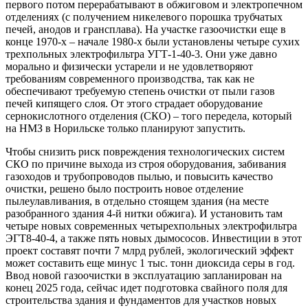
первого потом перерабатывают в обжиговом и электропечном
отделениях (с получением никелевого порошка трубчатых
печей, анодов и грансплава). На участке газоочистки еще в
конце 1970-х – начале 1980-х были установлены четыре сухих
трехпольных электрофильтра УГТ-1-40-3. Они уже давно
морально и физически устарели и не удовлетворяют
требованиям современного производства, так как не
обеспечивают требуемую степень очистки от пыли газов
печей кипящего слоя. От этого страдает оборудование
сернокислотного отделения (СКО) – того передела, который
на НМЗ в Норильске только планируют запустить.
Чтобы снизить риск повреждения технологических систем
СКО по причине выхода из строя оборудования, забивания
газоходов и трубопроводов пылью, и повысить качество
очистки, решено было построить новое отделение
пылеулавливания, в отдельно стоящем здания (на месте
разобранного здания 4-й нитки обжига). И установить там
четыре новых современных четырехпольных электрофильтра
ЭГТ8-40-4, а также пять новых дымососов. Инвестиции в этот
проект составят почти 7 млрд рублей, экологический эффект
может составить еще минус 1 тыс. тонн диоксида серы в год.
Ввод новой газоочистки в эксплуатацию запланирован на
конец 2025 года, сейчас идет подготовка свайного поля для
строительства здания и фундаментов для участков новых