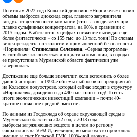
По итогам 2022 года Кольский дивизион «Норникеля» снизил
объемы выбросов диоксида серы, главного загрязнителя
воздуха от деятельности компании (этот газ выделяется при
плавке сульфидных концентратов), на 90%, в сравнении с
2015 годом. В абсолютных цифрах снижение выглядят еще
более фантастически – со 155 тыс. до 13 тыс. тонн! По словам
вице-президента по экологии и промышленной безопасности
«Норникеля»
Станислава Селезнева
, «Серная программа»,
масштабная экологическая инициатива компании, в городах
ее присутствия в Мурманской области фактически уже
завершилась.
Достижение еще больше впечатлит, если вспомнить о более
давней истории – в 1990-е объемы выбросов от предприятий
на Кольском полуострове, который сейчас входят в структуру
«Норникеля», доходили и до 490 тыс. тонн в год! То есть
итоги экологических инвестиций компании – почти 40-
кратное снижение вредной эмиссии.
По данным из Госдоклада об охране окружающей среды в
Мурманской области за 2022 год, с 2018 года
выбросы загрязняющих веществ в целом по региону
сократились на 56%! И, очевидно, во многом это произошло
именно за счет Кольской ГМК, 100%-ной «дочки»