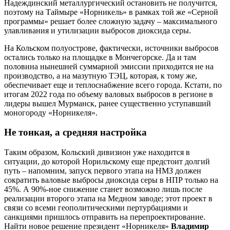
Надеждинский металлургический остановить не получится,
поэтому на Таймыре «Норникель» в рамках той же «Серной
программы» решает более сложную задачу – максимального
улавливания и утилизации выбросов диоксида серы.
На Кольском полуострове, фактически, источники выбросов
остались только на площадке в Мончегорске. Да и там
половина нынешней суммарной эмиссии приходится не на
производство, а на мазутную ТЭЦ, которая, к тому же,
обеспечивает еще и теплоснабжение всего города. Кстати, по
итогам 2022 года по объему валовых выбросов в регионе в
лидеры вышел Мурманск, ранее существенно уступавший
моногороду «Норникеля».
Не тонкая, а средняя настройка
Таким образом, Кольский дивизион уже находится в
ситуации, до которой Норильскому еще предстоит долгий
путь – напомним, запуск первого этапа на НМЗ должен
сократить валовые выбросы диоксида серы в НПР только на
45%. А 90%-ное снижение станет возможно лишь после
реализации второго этапа на Медном заводе; этот проект в
связи со всеми геополитическими пертурбациями и
санкциями пришлось отправить на перепроектирование.
Найти новое решение президент «Норникеля»
Владимир