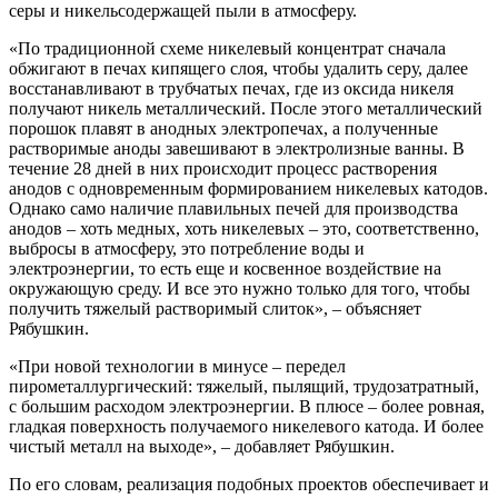
серы и никельсодержащей пыли в атмосферу.
«По традиционной схеме никелевый концентрат сначала
обжигают в печах кипящего слоя, чтобы удалить серу, далее
восстанавливают в трубчатых печах, где из оксида никеля
получают никель металлический. После этого металлический
порошок плавят в анодных электропечах, а полученные
растворимые аноды завешивают в электролизные ванны. В
течение 28 дней в них происходит процесс растворения
анодов с одновременным формированием никелевых катодов.
Однако само наличие плавильных печей для производства
анодов – хоть медных, хоть никелевых – это, соответственно,
выбросы в атмосферу, это потребление воды и
электроэнергии, то есть еще и косвенное воздействие на
окружающую среду. И все это нужно только для того, чтобы
получить тяжелый растворимый слиток», – объясняет
Рябушкин.
«При новой технологии в минусе – передел
пирометаллургический: тяжелый, пылящий, трудозатратный,
с большим расходом электроэнергии. В плюсе – более ровная,
гладкая поверхность получаемого никелевого катода. И более
чистый металл на выходе», – добавляет Рябушкин.
По его словам, реализация подобных проектов обеспечивает и