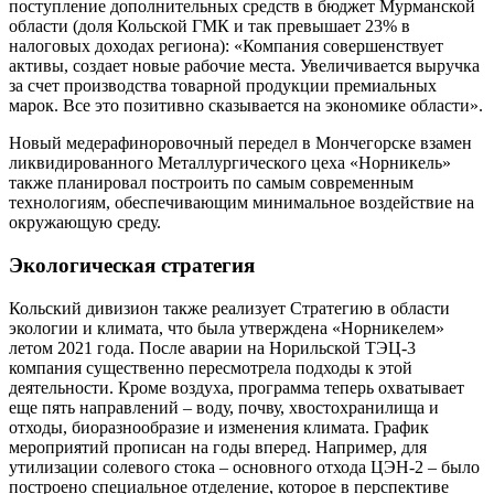
поступление дополнительных средств в бюджет Мурманской
области (доля Кольской ГМК и так превышает 23% в
налоговых доходах региона): «Компания совершенствует
активы, создает новые рабочие места. Увеличивается выручка
за счет производства товарной продукции премиальных
марок. Все это позитивно сказывается на экономике области».
Новый медерафиноровочный передел в Мончегорске взамен
ликвидированного Металлургического цеха «Норникель»
также планировал построить по самым современным
технологиям, обеспечивающим минимальное воздействие на
окружающую среду.
Экологическая стратегия
Кольский дивизион также реализует Стратегию в области
экологии и климата, что была утверждена «Норникелем»
летом 2021 года. После аварии на Норильской ТЭЦ-3
компания существенно пересмотрела подходы к этой
деятельности. Кроме воздуха, программа теперь охватывает
еще пять направлений – воду, почву, хвостохранилища и
отходы, биоразнообразие и изменения климата. График
мероприятий прописан на годы вперед. Например, для
утилизации солевого стока – основного отхода ЦЭН-2 – было
построено специальное отделение, которое в перспективе