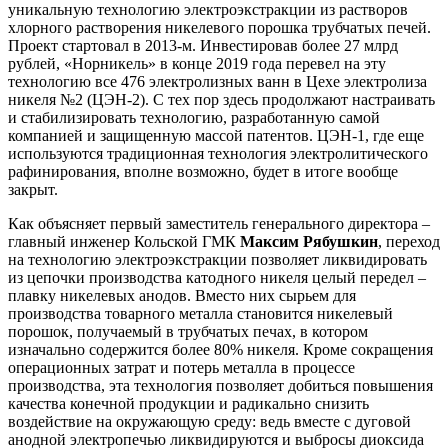
уникальную технологию электроэкстракции из растворов
хлорного растворения никелевого порошка трубчатых печей.
Проект стартовал в 2013-м. Инвестировав более 27 млрд
рублей, «Норникель» в конце 2019 года перевел на эту
технологию все 476 электролизных ванн в Цехе электролиза
никеля №2 (ЦЭН-2). С тех пор здесь продолжают настраивать
и стабилизировать технологию, разработанную самой
компанией и защищенную массой патентов. ЦЭН-1, где еще
используются традиционная технология электролитического
рафинирования, вполне возможно, будет в итоге вообще
закрыт.
Как объясняет первый заместитель генерального директора –
главный инженер Кольской ГМК
Максим Рябушкин
, переход
на технологию электроэкстракции позволяет ликвидировать
из цепочки производства катодного никеля целый передел –
плавку никелевых анодов. Вместо них сырьем для
производства товарного металла становится никелевый
порошок, получаемый в трубчатых печах, в котором
изначально содержится более 80% никеля. Кроме сокращения
операционных затрат и потерь металла в процессе
производства, эта технология позволяет добиться повышения
качества конечной продукции и радикально снизить
воздействие на окружающую среду: ведь вместе с дуговой
анодной электропечью ликвидируются и выбросы диоксида