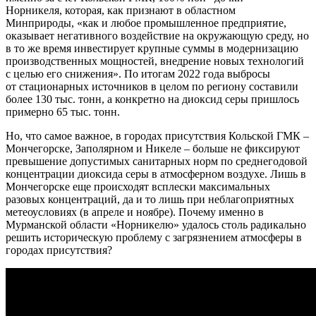
Норникеля, которая, как признают в областном
Минприроды, «как и любое промышленное предприятие,
оказывает негативного воздействие на окружающую среду, но
в то же время инвестирует крупные суммы в модернизацию
производственных мощностей, внедрение новых технологий
с целью его снижения». По итогам 2022 года выбросы
от стационарных источников в целом по региону составили
более 130 тыс. тонн, а конкретно на диоксид серы пришлось
примерно 65 тыс. тонн.
Но, что самое важное, в городах присутствия Кольской ГМК –
Мончегорске, Заполярном и Никеле – больше не фиксируют
превышение допустимых санитарных норм по среднегодовой
концентрации диоксида серы в атмосферном воздухе. Лишь в
Мончегорске еще происходят всплески максимальных
разовых концентраций, да и то лишь при неблагоприятных
метеоусловиях (в апреле и ноябре). Почему именно в
Мурманской области «Норникелю» удалось столь радикально
решить историческую проблему с загрязнением атмосферы в
городах присутствия?