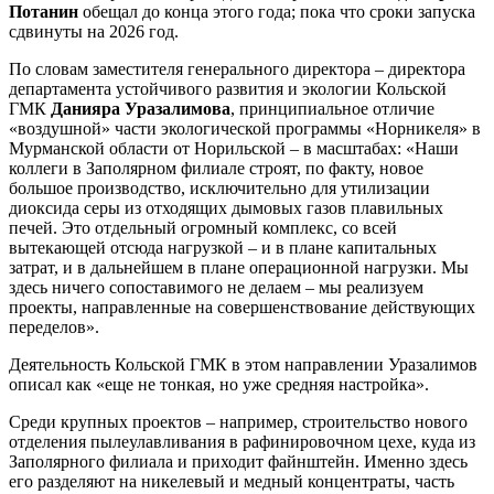
Потанин
обещал до конца этого года; пока что сроки запуска
сдвинуты на 2026 год.
По словам заместителя генерального директора – директора
департамента устойчивого развития и экологии Кольской
ГМК
Данияра Уразалимова
, принципиальное отличие
«воздушной» части экологической программы «Норникеля» в
Мурманской области от Норильской – в масштабах: «Наши
коллеги в Заполярном филиале строят, по факту, новое
большое производство, исключительно для утилизации
диоксида серы из отходящих дымовых газов плавильных
печей. Это отдельный огромный комплекс, со всей
вытекающей отсюда нагрузкой – и в плане капитальных
затрат, и в дальнейшем в плане операционной нагрузки. Мы
здесь ничего сопоставимого не делаем – мы реализуем
проекты, направленные на совершенствование действующих
переделов».
Деятельность Кольской ГМК в этом направлении Уразалимов
описал как «еще не тонкая, но уже средняя настройка».
Среди крупных проектов – например, строительство нового
отделения пылеулавливания в рафинировочном цехе, куда из
Заполярного филиала и приходит файнштейн. Именно здесь
его разделяют на никелевый и медный концентраты, часть