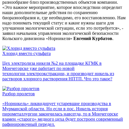
разнообразие близ производственных объектов компании.
«Это важное мероприятие, которое впоследствии определит
наши дополнительные действия по сохранению
биоразнообразия и, где необходимо, его восстановлению. Нам
надо понимать текущий статус и какие нужны шаги для
улучшения экологической ситуации, если это потребуется», -
заявил начальник управления экологической безопасности
Кольского дивизиона «Норникеля»
Евгений Курбатов
.
Хлорид вместо сульфата
Цех электролиза никеля №2 на площадке КГМК в
Мончегорске уже работает по новой
технологии электроэкстракции, и производит никель из
растворов хлорного растворения НПТП. Что это такое?
Разбор пролетов
«Норникель» ликвидирует устаревшие производства в
Мурманской области. Но если в пос. Никель история
пирометаллургии закончилась навсегда, то в Мончегорске
взамен «старого» медного цеха будет построен современный
рафинировочный передел.