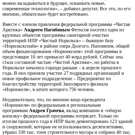
можно вкладываться в будущее, осваивать новые,
современные технологии», – добавил депутат. Все это, по его
мнению, обязательно будет востребовано.
Вместе с членом правления федеральной программы «Чистая
Арктика»
Андреем Нагибиным
Фетисов посетил один из
крупных объектов программы санитарной очистки
территорий НПР «Чистый Норильск» – бывшую базу
«Норильскснаба» в районе озера Долгого. Напомним, общий
объем финансирования «Норникелем» этой программы в
предстоящие 10 лет превысит 40 млрд рублей. Сейчас она
стала составной частью «Чистой Арктики», но работы в
Норильске начались гораздо раньше – в апреле прошлого
года. В них приняли участие 27 подрядных организаций и
новое профильное подразделение – Предприятие по
благоустройству территорий Заполярного филиала
«Норникеля», в штате которого 756 человек.
Неудивительно, что, по мнению вице-президента
«Норникеля» по федеральным и региональным
программам
Андрея Грачева
, вклад компании в «общую
копилку» федеральной программы потрясает. Только по
итогам прошлого года в НПР было демонтировано 123 зданий
и сооружений, которые не использовались десятилетиями,
убрано 330 тыс. тонн строительного мусора и собрано 40 тыс.