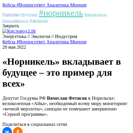
Кейсы
#Вопросответ
Аналитика
Мнения
#норникель
#арктика
#будущее
#промгорода
#чистыйвоздух
#экология
Закрыть
Энергетика // Экология // Индустрия
Кейсы
#Вопросответ
Аналитика
Мнения
20 мая 2022
«Норникель» вкладывает в
будущее – это пример для
всех»
Депутат Госдумы РФ
Вячеслав Фетисов
в Норильске:
великолепная «Айка», необходимый всему миру мониторинг
«вечной мерзлоты», санкции не помешают завершению
«Серной программы».
Поделиться в социальных сетях