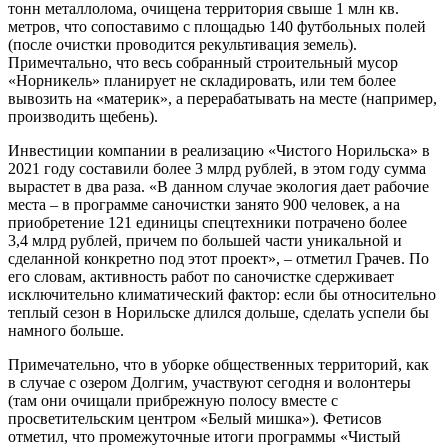
тонн металлолома, очищена территория свыше 1 млн кв.
метров, что сопоставимо с площадью 140 футбольных полей
(после очистки проводится рекультивация земель).
Примечтально, что весь собранный строительный мусор
«Норникель» планирует не складировать, или тем более
вывозить на «материк», а перерабатывать на месте (например,
производить щебень).
Инвестиции компании в реализацию «Чистого Норильска» в
2021 году составили более 3 млрд рублей, в этом году сумма
вырастет в два раза. «В данном случае экология дает рабочие
места – в программе саночистки занято 900 человек, а на
приобретение 121 единицы спецтехники потрачено более
3,4 млрд рублей, причем по большей части уникальной и
сделанной конкретно под этот проект», – отметил Грачев. По
его словам, активность работ по саночистке сдерживает
исключительно климатический фактор: если бы относительно
теплый сезон в Норильске длился дольше, сделать успели бы
намного больше.
Примечательно, что в уборке общественных территорий, как
в случае с озером Долгим, участвуют сегодня и волонтеры
(там они очищали прибрежную полосу вместе с
просветительским центром «Белый мишка»). Фетисов
отметил, что промежуточные итоги программы «Чистый