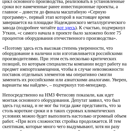
цикл основного производства, реализовать в установленные
сроки все намеченные ранее инвестиционные проекты, а
главное – довести до финала масштабную «Серную
программу», первый этап которой в настоящее время
завершается на площадке Надеждинского металлургического
завода (подробнее читайте
вот здесь
). К счастью, подчеркнул
Уткин, «с самого начала в проекте было заложено более 75
процентов оборудования отечественного производства».
«Поэтому здесь есть высокая степень уверенности, что
оборудование в наличии или изготавливается российскими
производителями. При этом есть несколько критических
позиций, по которым специалисты компании ведут работу на
предмет импортозамещения, чтобы в случае невозможности
поставок отдельных элементов мы оперативно смогли
заменить их российскими или азиатскими аналогами. Уверен,
варианты мы найдем», – подчеркнул топ-менеджер.
Непосредственно на НМЗ Фетисову показали, как идет
монтаж основного оборудования. Депутат заявил, что был
здесь год назад, и не мог бы тогда даже представить, что за
столь короткие сроки и в таких суровых климатических
условиях можно будет выполнить настолько огромный объем
работ. «При всех сложностях стройка продолжается. И тем
скептикам, которые много чего выдумывают, хотя ни разу