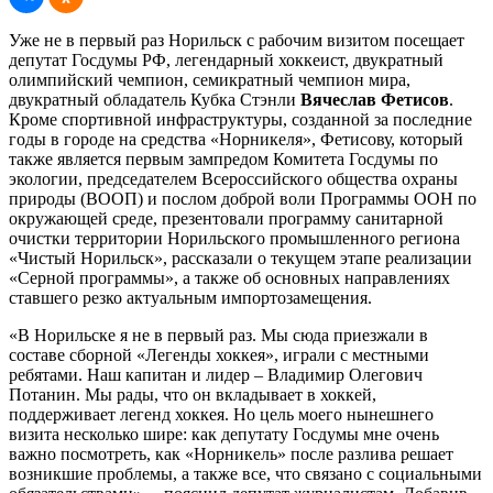
Уже не в первый раз Норильск с рабочим визитом посещает
депутат Госдумы РФ, легендарный хоккеист, двукратный
олимпийский чемпион, семикратный чемпион мира,
двукратный обладатель Кубка Стэнли
Вячеслав Фетисов
.
Кроме спортивной инфраструктуры, созданной за последние
годы в городе на средства «Норникеля», Фетисову, который
также является первым зампредом Комитета Госдумы по
экологии, председателем Всероссийского общества охраны
природы (ВООП) и послом доброй воли Программы ООН по
окружающей среде, презентовали программу санитарной
очистки территории Норильского промышленного региона
«Чистый Норильск», рассказали о текущем этапе реализации
«Серной программы», а также об основных направлениях
ставшего резко актуальным импортозамещения.
«В Норильске я не в первый раз. Мы сюда приезжали в
составе сборной «Легенды хоккея», играли с местными
ребятами. Наш капитан и лидер – Владимир Олегович
Потанин. Мы рады, что он вкладывает в хоккей,
поддерживает легенд хоккея. Но цель моего нынешнего
визита несколько шире: как депутату Госдумы мне очень
важно посмотреть, как «Норникель» после разлива решает
возникшие проблемы, а также все, что связано с социальными