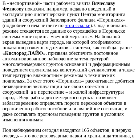
В «неспортивной» части рабочего визита
Вячеславу
Фетисову
показали, например, недавно введенный в
эксплуатацию диспетчерский пункт Центра мониторинга
зданий и сооружений Заполярного филиала «Норникеля»
(подробнее о нем читайте по
этой ссылке
). Сюда в онлайн-
режиме стекаются все данные со строящейся в Норильске
системы мониторинга «вечной мерзлоты». На большой
экран выведена карта города, на которой отображаются
показания различных датчиков – система, как сообщал ранее
«Кислород.ЛАЙФ»
, призвана обеспечить постоянное
автоматизированное наблюдение за температурой
многолетнемерзлых грунтов оснований и деформационным
поведением строительных конструкций фундаментов, а также
температурно-влажностным режимом в технических
подпольях. За счет этого «Норникель» рассчитывает добиться
безаварийной эксплуатации все своих объектов и
сооружений, а в перспективе – и жилой инфраструктуры
города. Ведь работа диспетчерского пункта позволяет
заблаговременно определять пороги переходов объектов в
ограниченно работоспособное или аварийное состояние, и
даже составлять прогнозы поведения грунтов в условиях
изменения климата.
Под наблюдением сегодня находятся 165 объектов, в первую
очередь – это все резервуарные парки и хранилища топлива, в