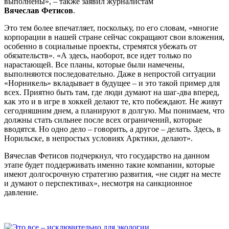
выполнены», – также заявил журналистам
Вячеслав Фетисов
.
Это тем более впечатляет, поскольку, по его словам, «многие
корпорации в нашей стране сейчас сокращают свои вложения,
особенно в социальные проекты, стремятся убежать от
обязательств». «А здесь, наоборот, все идет только по
нарастающей. Все планы, которые были намечены,
выполняются последовательно. Даже в непростой ситуации
«Норникель» вкладывает в будущее – и это такой пример для
всех. Приятно быть там, где люди думают на шаг-два вперед,
как это и в игре в хоккей делают те, кто побеждают. Не живут
сегодняшним днем, а планируют в долгую. Мы понимаем, что
должны стать сильнее после всех ограничений, которые
вводятся. Но одно дело – говорить, а другое – делать. Здесь, в
Норильске, в непростых условиях Арктики, делают».
Вячеслав Фетисов подчеркнул, что государство на данном
этапе будет поддерживать именно такие компании, которые
имеют долгосрочную стратегию развития, «не сидят на месте
и думают о перспективах», несмотря на санкционное
давление.