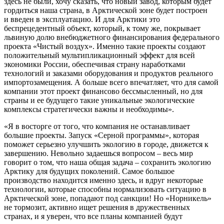
здесь не были, хочу сказать, что новый завод, которым будет
гордиться наша страна, в Арктической зоне будет построен
и введен в эксплуатацию. И для Арктики это
беспрецедентный объект, который, к тому же, покрывает
львиную долю внебюджетного финансирования федерального
проекта «Чистый воздух». Именно такие проекты создают
положительный мультипликационный эффект для всей
экономики России, обеспечивая страну наработками
технологий и заказами оборудования и продуктов реального
импортозамещения. А больше всего впечатляет, что для самой
компании этот проект финансово бессмысленный, но для
страны и ее будущего такие уникальные экологические
комплексы стратегически важны и необходимы».
«Я в восторге от того, что компания не останавливает
большие проекты. Запуск «Серной программы», которая
поможет серьезно улучшить экологию в городе, движется к
завершению. Невольно задаешься вопросом – весь мир
говорит о том, что наша общая задача – сохранить экологию
Арктику для будущих поколений. Самое большое
производство находится именно здесь, и вдруг некоторые
технологии, которые способны нормализовать ситуацию в
Арктической зоне, попадают под санкции! Но «Норникель»
не тормозит, активно ищет решения в дружественных
странах, и я уверен, что все планы компанией будут