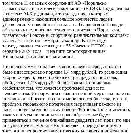
том числе 11 опасных сооружений АО «Норильско-
Таймырская энергетическая компания» (НТЭК). Подключены
к системе АБК рудников, а также здания, в которых
единовременно находится большое количество людей:
управление Заполярного филиала на Гвардейской площади,
объекты культурного наследия исторического Норильска,
плавательный бассейн, спортивно-развлекательный комплекс
«Арена», гостиница «Норильск» и др. В этом году
термодатчики появятся еще на 55 объектах НТЭК, а к
середине 2024 года – и на пяти хвостохранилищах
Норильского дивизиона компании.
По оценкам «Норникеля», если в первую очередь проекта
было инвестировано порядка 1,4 млрд рублей, то реализация
второй очереди, рассчитанная на три предстоящих года,
обойдется в 1,7 млрд рублей. «Сегодня «Норникель»
озаботился тем, что является проблемой для всего
человечества. Информация о таянии вечной мерзлоты полезна
не только для России, но и для мирового сообщества, так как
проблема глобального потепления затрагивает каждого из
нас», – подчеркнул по этому поводу Фетисов. По его мнению,
«как минимум половины технологий, которые будут
применяться в течение ближайших двадцати лет, пока что еще
не существует». «Опыт «Норникеля» – очередной пример
того, что в непростых климатических условиях при желании