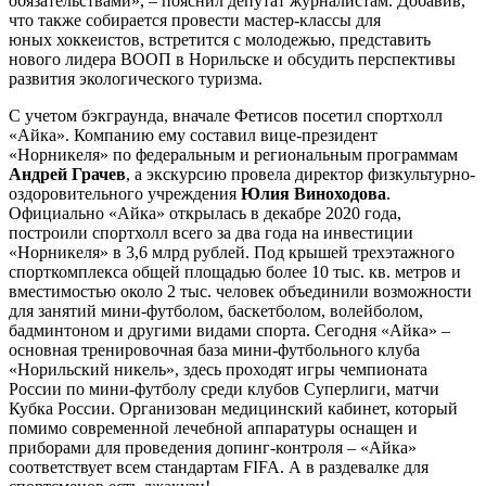
обязательствами», – пояснил депутат журналистам. Добавив,
что также собирается провести мастер-классы для
юных хоккеистов, встретится с молодежью, представить
нового лидера ВООП в Норильске и обсудить перспективы
развития экологического туризма.
С учетом бэкграунда, вначале Фетисов посетил спортхолл
«Айка». Компанию ему составил вице-президент
«Норникеля» по федеральным и региональным программам
Андрей Грачев
, а экскурсию провела директор физкультурно-
оздоровительного учреждения
Юлия Виноходова
.
Официально «Айка» открылась в декабре 2020 года,
построили спортхолл всего за два года на инвестиции
«Норникеля» в 3,6 млрд рублей. Под крышей трехэтажного
спорткомплекса общей площадью более 10 тыс. кв. метров и
вместимостью около 2 тыс. человек объединили возможности
для занятий мини-футболом, баскетболом, волейболом,
бадминтоном и другими видами спорта. Сегодня «Айка» –
основная тренировочная база мини-футбольного клуба
«Норильский никель», здесь проходят игры чемпионата
России по мини-футболу среди клубов Суперлиги, матчи
Кубка России. Организован медицинский кабинет, который
помимо современной лечебной аппаратуры оснащен и
приборами для проведения допинг-контроля – «Айка»
соответствует всем стандартам FIFA. А в раздевалке для