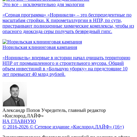
Это все – исключительно для экологии
«Серная программа» «Норникеля» – это беспрецедентные по
масштабам стройки. К пирометаллургии в НПР, по сути,
пристраивают полноценные химические комплексы, чтобы из
опасного диоксида серы получать безвредный гипс.
Норильская клининговая кампания
«Норникель» впервые в истории начал очищать территорию
НПР от промышленного и строительного мусора. Общий
объем инвестиций в «Большую уборку» на предстоящие 10
лет превысит 40 млрд рублей.
Александр Попов
Учредитель, главный редактор
«Кислород.ЛАЙФ»
НА ГЛАВНУЮ
© 2016-2026 © Сетевое издание «Кислород.ЛАЙФ» (16+)