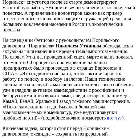
Норильск» спустя год после ее старта демонстрируют
масштабную работу «Норникеля» по усилению экологической
повестки. А привлечение волонтеров важно как пример
ответственного отношения к защите окружающей среды для
большего вовлечения населения России в экологические
проекты.
На совещании Фетисова с руководителем Норильского
дивизиона «Норникеля»
Николаем Уткиным
обсуждалась и
актуальная для нынешних времен тема импортозамещения.
По словам Уткина, проведенный еще в марте анализ показал,
что «почти 60 процентов оборудования на наших
предприятиях было произведено в странах Евросоюза и
США»: «Это подвигло нас на то, чтобы активизировать
работу по поиску и подбору аналогов. Наши технические
специалисты и службы материально-технического снабжения
уже наладили активное взаимодействие с российскими и
белорусскими производителями, среди которых, например,
КамАЗ, БелАЗ, Уральский завод тяжелого машиностроения,
«Нижнекамскшина» и др. Выявлен большой ряд
взаимозаменяемых номенклатур, уже ведутся закупки
пробных партий» (подробнее можно посмотреть
вот тут
).
Ключевая задача, которая стоит перед Норильским
дивизионом, очевидна – сохранить непрерывный