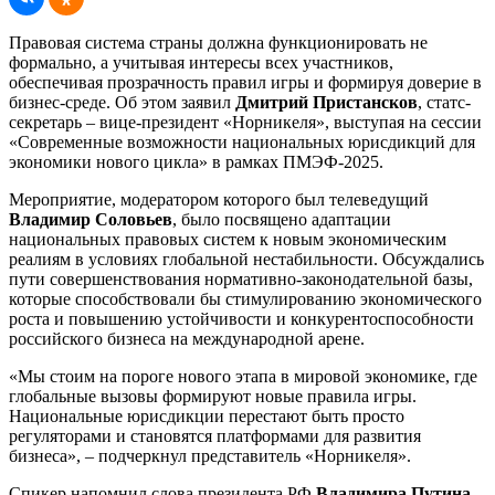
Правовая система страны должна функционировать не
формально, а учитывая интересы всех участников,
обеспечивая прозрачность правил игры и формируя доверие в
бизнес-среде. Об этом заявил
Дмитрий Пристансков
, статс-
секретарь – вице-президент «Норникеля», выступая на сессии
«Современные возможности национальных юрисдикций для
экономики нового цикла» в рамках ПМЭФ-2025.
Мероприятие, модератором которого был телеведущий
Владимир Соловьев
, было посвящено адаптации
национальных правовых систем к новым экономическим
реалиям в условиях глобальной нестабильности. Обсуждались
пути совершенствования нормативно-законодательной базы,
которые способствовали бы стимулированию экономического
роста и повышению устойчивости и конкурентоспособности
российского бизнеса на международной арене.
«Мы стоим на пороге нового этапа в мировой экономике, где
глобальные вызовы формируют новые правила игры.
Национальные юрисдикции перестают быть просто
регуляторами и становятся платформами для развития
бизнеса», – подчеркнул представитель «Норникеля».
Спикер напомнил слова президента РФ
Владимира Путина
,