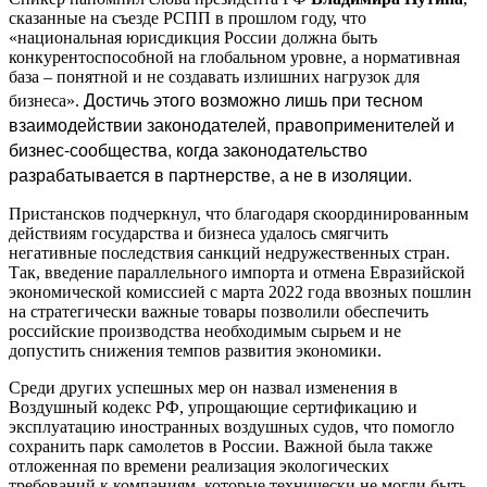
сказанные на съезде РСПП в прошлом году, что
«национальная юрисдикция России должна быть
конкурентоспособной на глобальном уровне, а нормативная
база – понятной и не создавать излишних нагрузок для
Достичь этого возможно лишь при тесном
бизнеса».
взаимодействии законодателей, правоприменителей и
бизнес-сообщества, когда законодательство
разрабатывается в партнерстве, а не в изоляции.
Пристансков подчеркнул, что благодаря скоординированным
действиям государства и бизнеса удалось смягчить
негативные последствия санкций недружественных стран.
Так, введение параллельного импорта и отмена Евразийской
экономической комиссией с марта 2022 года ввозных пошлин
на стратегически важные товары позволили обеспечить
российские производства необходимым сырьем и не
допустить снижения темпов развития экономики.
Среди других успешных мер он назвал изменения в
Воздушный кодекс РФ, упрощающие сертификацию и
эксплуатацию иностранных воздушных судов, что помогло
сохранить парк самолетов в России. Важной была также
отложенная по времени реализация экологических
требований к компаниям, которые технически не могли быть