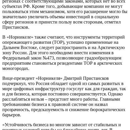
регионах с соответствующими законами, которых нет во всех
субъектах РФ. Кроме того, добывающие компании не могут
пользоваться этим механизмом, хотя его расширение могло бы
значительно увеличить объемы инвестиций в социальную
сферу регионов и принести пользу всем сторонам, отметил
Пристансков.
В «Норникеле» также считают, что инструменты территорий
опережающего развития (ТОР), успешно примененные на
Дальнем Востоке, следует распространить и на Арктическую
зону России. Для этого необходимо внести изменения в
Федеральный закон №473, позволяющие градообразующим
предприятиям становиться резидентами ТОР в арктических
моногородах.
Вице-президент «Норникеля» Дмитрий Пристансков
подчеркнул, что Россия обладает одной из самых развитых в
мире цифровых инфраструктур госуслуг как для граждан, так
и для бизнеса, которая постоянно совершенствуется. Однако
расслабляться нельзя – предстоит много работы. Главными
требованиями бизнеса к правовой системе он назвал
прозрачность, предсказуемость и снижение бюрократических
барьеров.
«Устойчивость бизнеса во многом зависит от стабильных и
понятных условий хотя бы на ближайшие десять лет. В