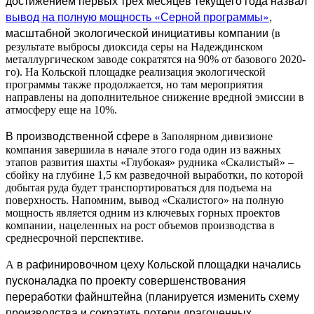
достижением первых трех месяцев текущего года назвал
вывод на полную мощность «Серной программы»
,
масштабной экологической инициативы компании (
в
результате выбросы диоксида серы на Надеждинском
металлургическом заводе сократятся на 90% от базового 2020-
го). На Кольской площадке реализация экологической
программы также продолжается, но там мероприятия
направлены на дополнительное снижение вредной эмиссии в
атмосферу еще на 10%.
В производственной сфере
в Заполярном дивизионе
компания завершила в начале этого года один из важных
этапов развития шахты «Глубокая» рудника «Скалистый» –
сбойку на глубине 1,5 км разведочной выработки, по которой
добытая руда будет транспортироваться для подъема на
поверхность. Напомним, вывод «Скалистого» на полную
мощность является одним из ключевых горных проектов
компании, нацеленных на рост объемов производства в
среднесрочной перспективе.
в рафинировочном цеху Кольской площадки начались
А
пусконаладка по проекту совершенствования
переработки файнштейна (планируется изменить схему
производства и сократить потери драгоценных