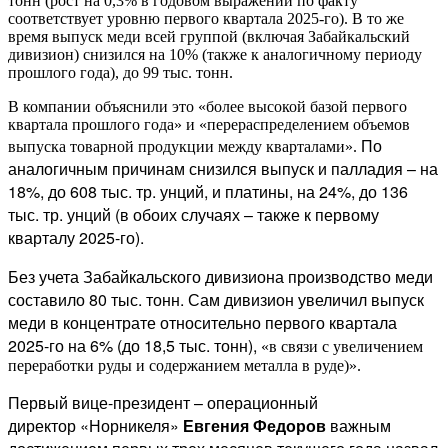
тонн (рост на 0,3% в годовом выражении по факту
соответствует уровню первого квартала 2025-го). В то же
время выпуск меди всей группой (включая Забайкальский
дивизион) снизился на 10% (также к аналогичному периоду
прошлого года), до 99 тыс. тонн.
В компании объяснили это «более высокой базой первого
квартала прошлого года» и «перераспределением объемов
По
выпуска товарной продукции между кварталами».
аналогичным причинам снизился выпуск и палладия – на
18%, до 608 тыс. тр. унций, и платины, на 24%, до 136
тыс. тр. унций (в обоих случаях – также к первому
кварталу 2025-го).
Без учета Забайкальского дивизиона производство меди
составило 80 тыс. тонн. Сам дивизион увеличил выпуск
меди в концентрате относительно первого квартала
2025-го на 6% (до 18,5 тыс. тонн),
«в связи с увеличением
переработки руды и содержанием металла в руде)».
Первый вице-президент – операционный
директор «Норникеля»
Евгения Федоров
в
ажным