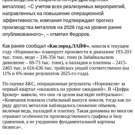
металлов).
«С учетом всех реализуемых мероприятий,
направленных на повышение операционной
эффективности, компания подтверждает прогноз
производства металлов на 2026 год на уровне ранее
опубликованного», – отметил Федоров.
Как ранее сообщал
«Кислород.ЛАЙФ»
, никеля в текущем
году «Норникель» планирует произвести в диапазоне 193-203
тыс. тонн, меди – 336-356 тыс. тонн (в Забайкальском
дивизионе – 69-73 тыс. тонн), а палладия и платины – 2415-
2465 тыс. и 616-636 тыс. тройских унций соответственно (на
11% и 6% ниже результатов 2025-го года).
По оценке БКС, операционные результаты «Норникеля» за
первый квартал «оказались на уровне ожиданий». В «Цифра
Брокер» заявили, что они «в целом выглядят нейтрально»:
«Компания показала стабильный выпуск никеля, тогда как по
ряду других металлов наблюдалось снижение объемов,
включая медь, палладий и платину. Такая динамика во многом
отражает особенности производственного графика и базу
сравнения, а не ухудшение фундаментальной картины
бизнеса».