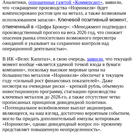
Аналитики,
опрошенные газетой «Коммерсант»
, заявили,
что «сокращение производства «Норникеля» будет
компенсировано ростом цен на металл, а также возможным
Ключевой позитивный момент,
использованием запасов».
отмеченный в
«Цифра Брокер»: «Менеджмент подтвердил
производственный прогноз на весь 2026 год, что снижает
опасения рынка относительно возможного пересмотра
ожиданий и указывает на сохранение контроля над
операционной деятельностью».
В ИК «Велес Капитал», в свою очередь,
заявили
, что текущий
момент вообще «является удачной точкой входа в бумаги
компании», поскольку высокие мировые цены на
большинство металлов «Норникеля» обеспечат в текущем
году «сильный рост финансовых показателей». Даже
несмотря на очевидные риски – крепкий рубль, объемную
инвестиционную программу, стагнацию производства
ключевых металлов до 2028-го, а также отсутствие четко
прописанных принципов дивидендной политики.
«Потенциальное возобновление выплат акционерам,
являющееся, на наш взгляд, достаточно вероятным событием,
могло бы придать дополнительный импульс котировкам
«Норникеля», однако дивидендный вопрос по- прежнему
представляет повышенную неопределенность».